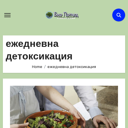
Skip
to
content
ежедневна
детоксикация
Home
ежедневна детоксикация