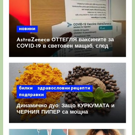
новини
AstraZeneca ОТТЕГЛЯ ваксините за
COVID-19 в световен мащаб, след
като призна, че те причиняват
КРЪВНИ съсиреци
билки
здравословни рецепти
подправки
Динамично дуо: Защо КУРКУМАТА и
ЧЕРНИЯ ПИПЕР са мощна
комбинация