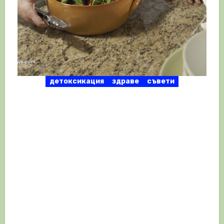
детоксикация
здраве
съвети