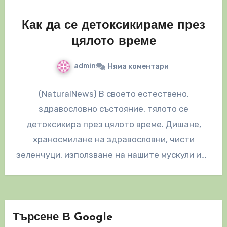
Как да се детоксикираме през
цялото време
admin
Няма коментари
(NaturalNews) В своето естествено,
здравословно състояние, тялото се
детоксикира през цялото време. Дишане,
храносмилане на здравословни, чисти
зеленчуци, използване на нашите мускули или
самото живеене създават токсини в
организма, които…
Търсене В Google