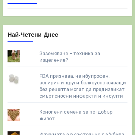
Най-Четени Днес
Заземяване - техника за
изцеление?
FDA признава, че ибупрофен,
аспирин и други болкоуспокояващи
без рецепта могат да предизвикат
смъртоносни инфаркти и инсулти
Конопени семена за по-добър
живот
Куркумата е в състояние да 'убива