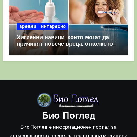
вредни
интересно
Хигиенни навици, които могат да
причинят повече вреда, отколкото
полза
Био Поглед
Био Поглед е информационен портал за
здравословно хранене, алтернативна медицина