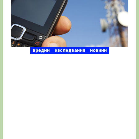
вредни
изследвания
новини