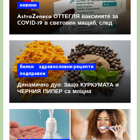
новини
AstraZeneca ОТТЕГЛЯ ваксините за
COVID-19 в световен мащаб, след
като призна, че те причиняват
КРЪВНИ съсиреци
билки
здравословни рецепти
подправки
Динамично дуо: Защо КУРКУМАТА и
ЧЕРНИЯ ПИПЕР са мощна
комбинация