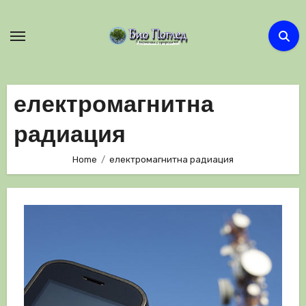
Skip
to
content
електромагнитна
радиация
Home
електромагнитна радиация