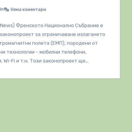
in
Няма коментари
lNews) Френското Национално Събрание е
законопроект за ограничаване излагането
тромагнитни полета (ЕМП), породени от
и технологии – мобилни телефони,
, Wi-Fi и т.н. Този законопроект ще
а следното:…