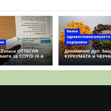
билки
здравословни рецепти
ни
подправки
aZeneca ОТТЕГЛЯ
Динамично дуо: Защ
ините за COVID-19 в
КУРКУМАТА и ЧЕРН
овен мащаб, след
ПИПЕР са мощна
призна, че те
комбинация
иняват КРЪВНИ
реци