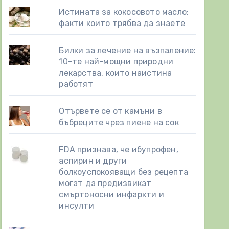
Истината за кокосовото масло:
факти които трябва да знаете
Билки за лечение на възпаление:
10-те най-мощни природни
лекарства, които наистина
работят
Отървете се от камъни в
бъбреците чрез пиене на сок
FDA признава, че ибупрофен,
аспирин и други
болкоуспокояващи без рецепта
могат да предизвикат
смъртоносни инфаркти и
инсулти