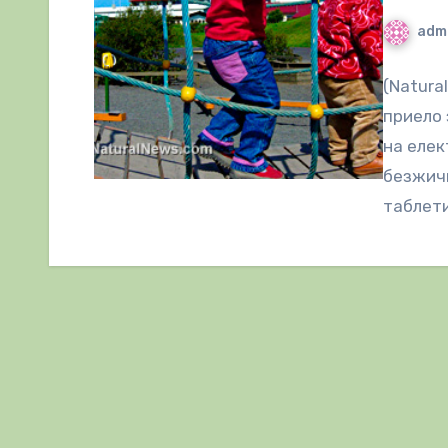
adm
(Natura
приело 
на елек
безжичн
таблети
означав