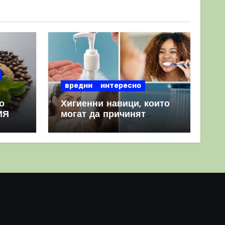
вредни
интересно
о
Хигиенни навици, които
ИЯ
могат да причинят
повече вреда, отколкото
полза