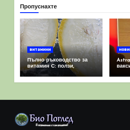
Пропуснахте
витамини
нови
Пълно ръководство за
Astr
витамин С: ползи,
вакс
източници и защо е
свет
важен за имунната
като 
система
прич
съси