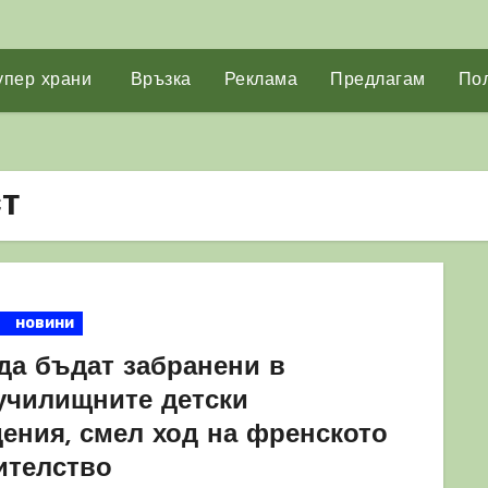
упер храни
Връзка
Реклама
Предлагам
Пол
т
новини
 да бъдат забранени в
училищните детски
дения, смел ход на френското
ителство