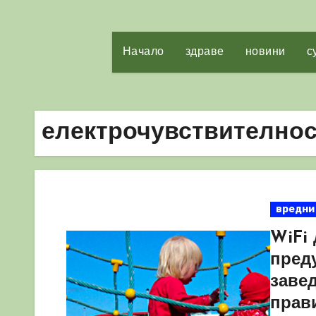
Начало
здраве
новини
с
електрочувствителнос
вредни
WiFi
пред
заве
прав