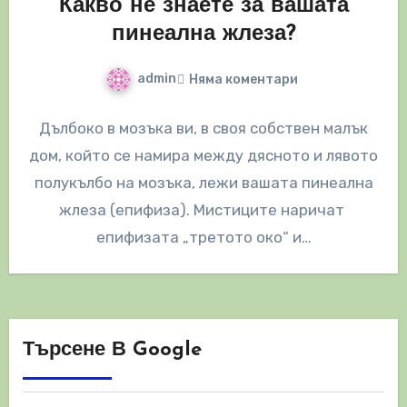
Какво не знаете за вашата
пинеална жлеза?
admin
Няма коментари
Дълбоко в мозъка ви, в своя собствен малък
дом, който се намира между дясното и лявото
полукълбо на мозъка, лежи вашата пинеална
жлеза (епифиза). Мистиците наричат ​​
епифизата „третото око“ и…
Търсене В Google