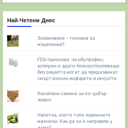
Най-Четени Днес
Заземяване - техника за
изцеление?
FDA признава, че ибупрофен,
аспирин и други болкоуспокояващи
без рецепта могат да предизвикат
смъртоносни инфаркти и инсулти
Конопени семена за по-добър
живот
Напитка, която топи коремните
мазнини. Как да си я направим у
дома?