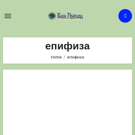
Skip
to
content
епифиза
Home
епифиза