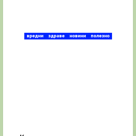
вредни
здраве
новини
полезно