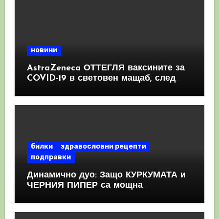
новини
AstraZeneca ОТТЕГЛЯ ваксините за
COVID-19 в световен мащаб, след
като призна, че те причиняват
КРЪВНИ съсиреци
билки
здравословни рецепти
подправки
Динамично дуо: Защо КУРКУМАТА и
ЧЕРНИЯ ПИПЕР са мощна
комбинация