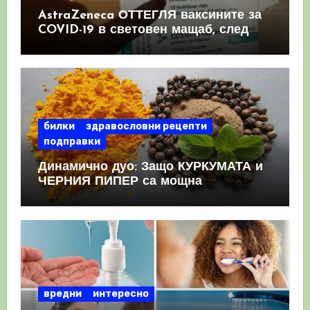
AstraZeneca ОТТЕГЛЯ ваксините за
COVID-19 в световен мащаб, след
като призна, че те причиняват
КРЪВНИ съсиреци
билки
здравословни рецепти
подправки
Динамично дуо: Защо КУРКУМАТА и
ЧЕРНИЯ ПИПЕР са мощна
комбинация
вредни
интересно