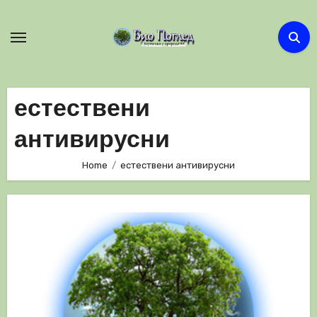
Skip
to
content
естествени
антивирусни
Home
естествени антивирусни