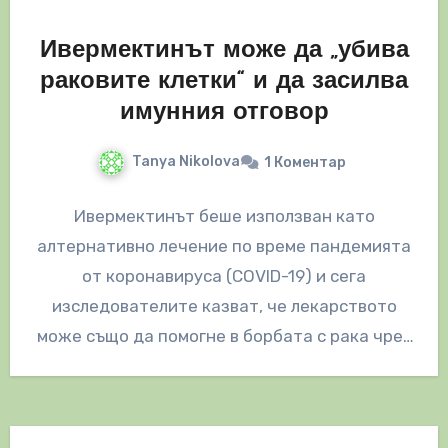
Ивермектинът може да „убива
раковите клетки“ и да засилва
имунния отговор
Tanya Nikolova
1 Коментар
Ивермектинът беше използван като
алтернативно лечение по време пандемията
от коронавируса (COVID-19) и сега
изследователите казват, че лекарството
може също да помогне в борбата с рака чрез
засилване на имунния…