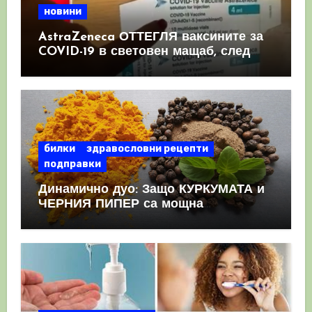
новини
AstraZeneca ОТТЕГЛЯ ваксините за
COVID-19 в световен мащаб, след
като призна, че те причиняват
КРЪВНИ съсиреци
билки
здравословни рецепти
подправки
Динамично дуо: Защо КУРКУМАТА и
ЧЕРНИЯ ПИПЕР са мощна
комбинация