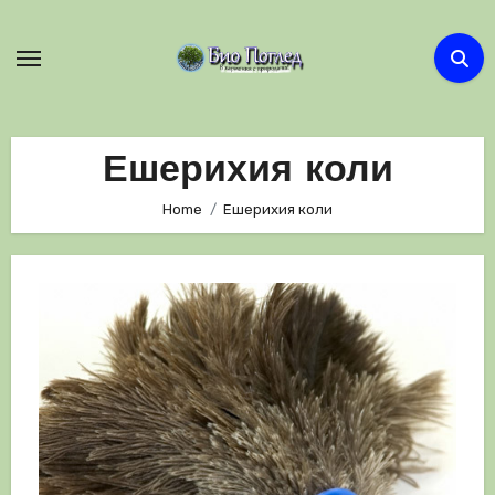
Skip
to
content
Ешерихия коли
Home
Ешерихия коли