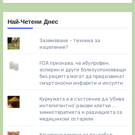
Най-Четени Днес
Заземяване - техника за
изцеление?
FDA признава, че ибупрофен,
аспирин и други болкоуспокояващи
без рецепта могат да предизвикат
смъртоносни инфаркти и инсулти
Куркумата е в състояние да 'убива
интелигентно' ракови клетки ...
химиотерапията и радиацията са
медицински остарели
Конопени семена за по-добър