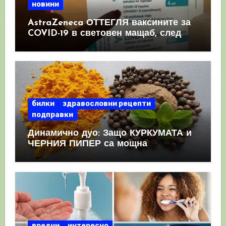
новини
AstraZeneca ОТТЕГЛЯ ваксините за
COVID-19 в световен мащаб, след
като призна, че те причиняват
КРЪВНИ съсиреци
билки
здравословни рецепти
подправки
Динамично дуо: Защо КУРКУМАТА и
ЧЕРНИЯ ПИПЕР са мощна
комбинация
вредни
интересно