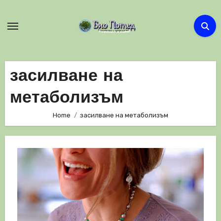
Skip
to
content
засилване на
метаболизъм
Home
засилване на метаболизъм