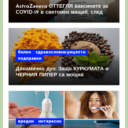
AstraZeneca ОТТЕГЛЯ ваксините за
COVID-19 в световен мащаб, след
като призна, че те причиняват
КРЪВНИ съсиреци
билки
здравословни рецепти
подправки
Динамично дуо: Защо КУРКУМАТА и
ЧЕРНИЯ ПИПЕР са мощна
комбинация
вредни
интересно