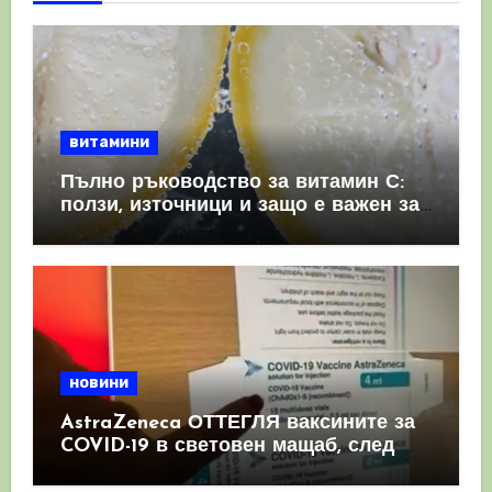
витамини
Пълно ръководство за витамин С:
ползи, източници и защо е важен за
имунната система
новини
AstraZeneca ОТТЕГЛЯ ваксините за
COVID-19 в световен мащаб, след
като призна, че те причиняват