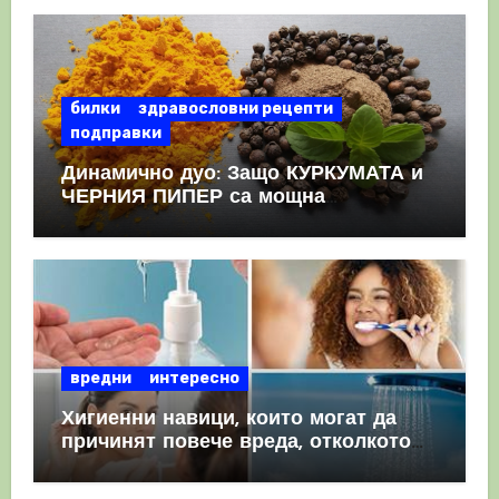
КРЪВНИ съсиреци
билки
здравословни рецепти
подправки
Динамично дуо: Защо КУРКУМАТА и
ЧЕРНИЯ ПИПЕР са мощна
комбинация
вредни
интересно
Хигиенни навици, които могат да
причинят повече вреда, отколкото
полза