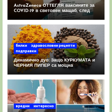
AstraZeneca ОТТЕГЛЯ ваксините за
COVID-19 в световен мащаб, след
като призна, че те причиняват
КРЪВНИ съсиреци
билки
здравословни рецепти
подправки
Динамично дуо: Защо КУРКУМАТА и
ЧЕРНИЯ ПИПЕР са мощна
комбинация
вредни
интересно