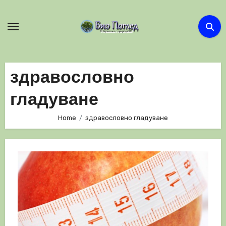
Skip
to
content
здравословно
гладуване
Home
здравословно гладуване