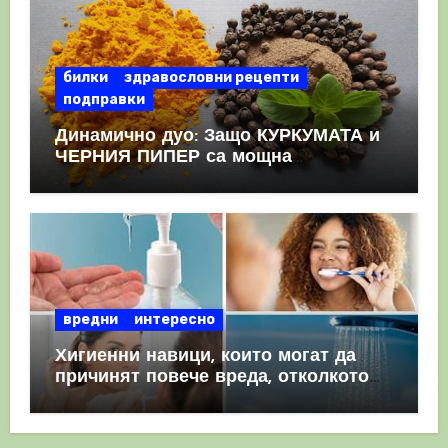
билки
здравословни рецепти
подправки
Динамично дуо: Защо КУРКУМАТА и
ЧЕРНИЯ ПИПЕР са мощна
комбинация
вредни
интересно
Хигиенни навици, които могат да
причинят повече вреда, отколкото
полза