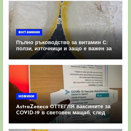
витамини
Пълно ръководство за витамин С:
ползи, източници и защо е важен за
имунната система
новини
AstraZeneca ОТТЕГЛЯ ваксините за
COVID-19 в световен мащаб, след
като призна, че те причиняват
КРЪВНИ съсиреци