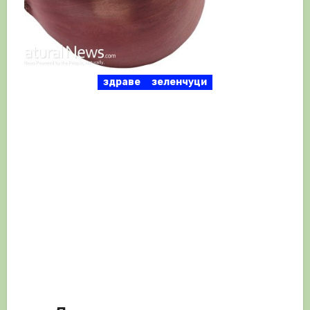
здраве
зеленчуци