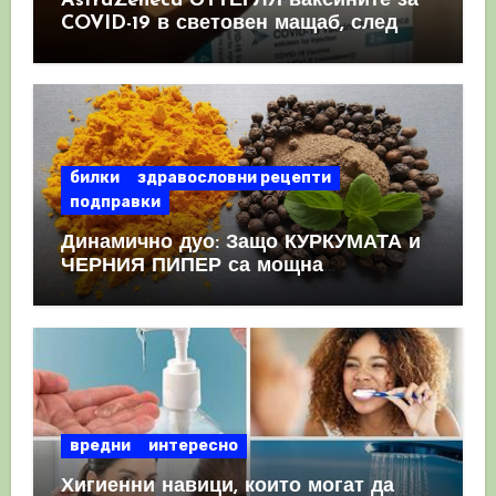
AstraZeneca ОТТЕГЛЯ ваксините за
COVID-19 в световен мащаб, след
като призна, че те причиняват
КРЪВНИ съсиреци
билки
здравословни рецепти
подправки
Динамично дуо: Защо КУРКУМАТА и
ЧЕРНИЯ ПИПЕР са мощна
комбинация
вредни
интересно
Хигиенни навици, които могат да