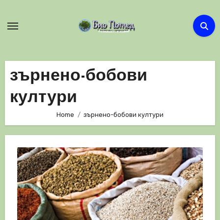
Skip
to
content
зърнено-бобови
култури
Home
зърнено-бобови култури