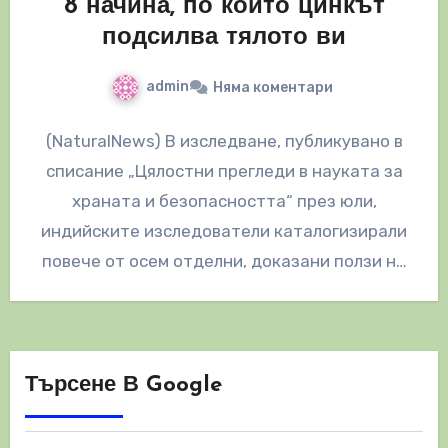
8 начина, по които цинкът
подсилва тялото ви
admin
Няма коментари
(NaturalNews) В изследване, публикувано в
списание „Цялостни прегледи в науката за
храната и безопасността“ през юли,
индийските изследователи каталогизирали
повече от осем отделни, доказани ползи на
цинка в човешкото тяло.…
Търсене В Google