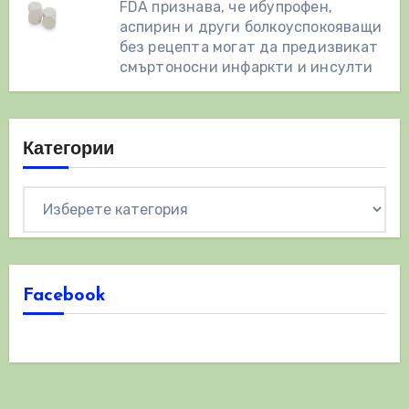
FDA признава, че ибупрофен,
аспирин и други болкоуспокояващи
без рецепта могат да предизвикат
смъртоносни инфаркти и инсулти
Категории
Категории
Facebook