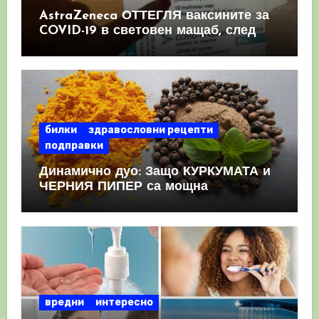
AstraZeneca ОТТЕГЛЯ ваксините за
COVID-19 в световен мащаб, след
като призна, че те причиняват
КРЪВНИ съсиреци
билки
здравословни рецепти
подправки
Динамично дуо: Защо КУРКУМАТА и
ЧЕРНИЯ ПИПЕР са мощна
комбинация
вредни
интересно