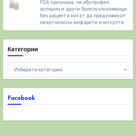
FDA признава, че ибупрофен,
аспирин и други болкоуспокояващи
без рецепта могат да предизвикат
смъртоносни инфаркти и инсулти
Категории
Категории
Facebook