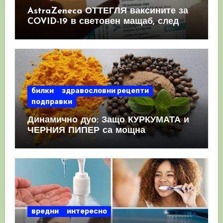
AstraZeneca ОТТЕГЛЯ ваксините за
COVID-19 в световен мащаб, след
като призна, че те причиняват
КРЪВНИ съсиреци
билки
здравословни рецепти
подправки
Динамично дуо: Защо КУРКУМАТА и
ЧЕРНИЯ ПИПЕР са мощна
комбинация
вредни
интересно