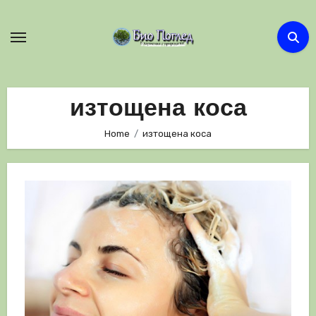
Skip
to
content
изтощена коса
Home
изтощена коса