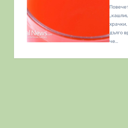
Повечет
„кашлиц
храчки,
дълго в
че…