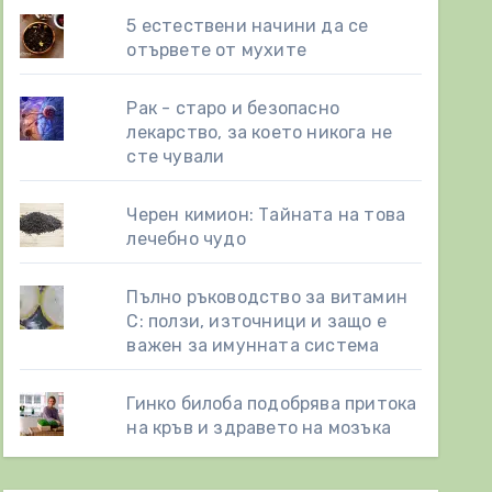
5 естествени начини да се
отървете от мухите
Рак - старо и безопасно
лекарство, за което никога не
сте чували
Черен кимион: Тайната на това
лечебно чудо
Пълно ръководство за витамин
С: ползи, източници и защо е
важен за имунната система
Гинко билоба подобрява притока
на кръв и здравето на мозъка