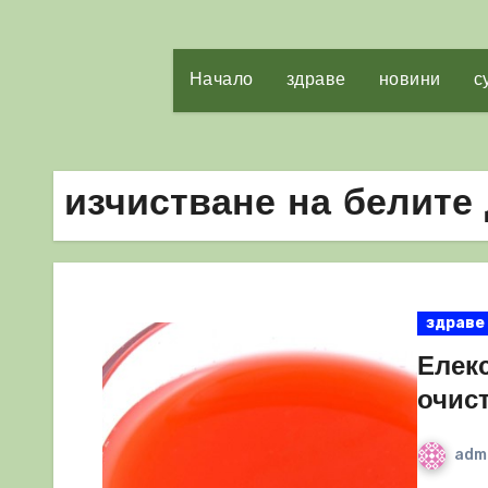
Начало
здраве
новини
с
изчистване на белите
здраве
Елекс
очис
adm