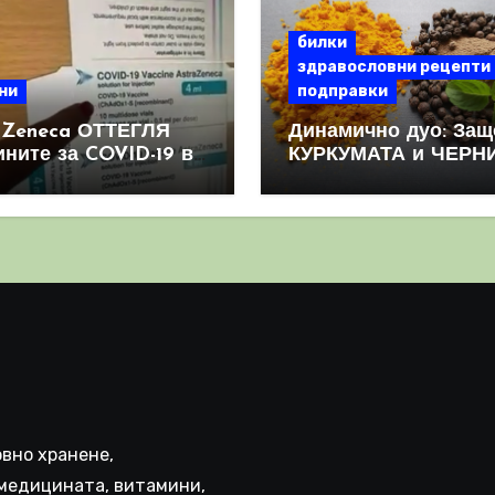
билки
здравословни рецепти
ни
подправки
aZeneca ОТТЕГЛЯ
Динамично дуо: Защ
ините за COVID-19 в
КУРКУМАТА и ЧЕРН
овен мащаб, след
ПИПЕР са мощна
призна, че те
комбинация
иняват КРЪВНИ
реци
вно хранене,
медицината, витамини,