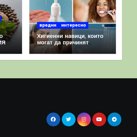
вредни
интересно
о
Хигиенни навици, които
ИЯ
могат да причинят
повече вреда, отколкото
полза