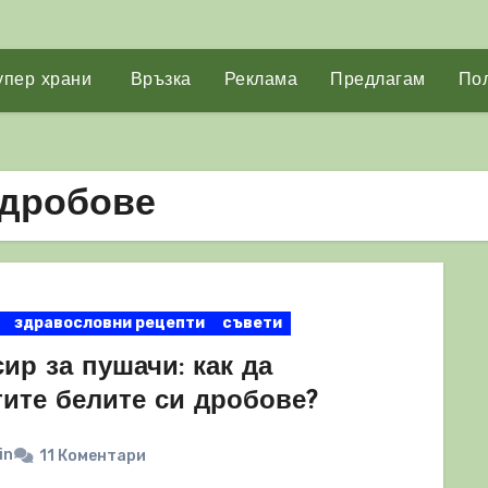
упер храни
Връзка
Реклама
Предлагам
Пол
 дробове
здравословни рецепти
съвети
ир за пушачи: как да
тите белите си дробове?
in
11 Коментари