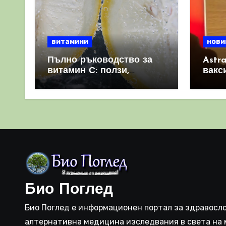
витамини
нови
Пълно ръководство за
Astr
витамин С: ползи,
вакс
източници и защо е
свет
важен за имунната
като 
система
прич
съси
Био Поглед
Био Поглед е информационен портал за здравосло
алтернативна медицина изследвания в света на 