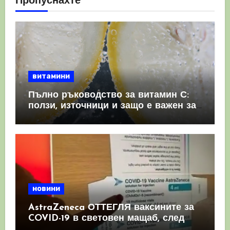
Пропуснахте
витамини
Пълно ръководство за витамин С:
ползи, източници и защо е важен за
имунната система
новини
AstraZeneca ОТТЕГЛЯ ваксините за
COVID-19 в световен мащаб, след
като призна, че те причиняват