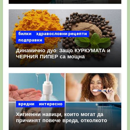
КРЪВНИ съсиреци
билки
здравословни рецепти
подправки
Динамично дуо: Защо КУРКУМАТА и
ЧЕРНИЯ ПИПЕР са мощна
комбинация
вредни
интересно
Хигиенни навици, които могат да
причинят повече вреда, отколкото
полза