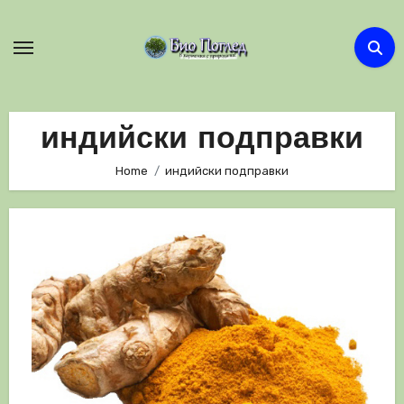
Skip
to
content
индийски подправки
Home
индийски подправки