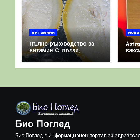
витамини
нови
Пълно ръководство за
Astr
витамин С: ползи,
вакс
източници и защо е
свет
важен за имунната
като 
система
прич
съси
Био Поглед
Био Поглед е информационен портал за здравосло