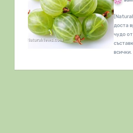
adm
(Natura
доста в
чудо от
съставк
всички.