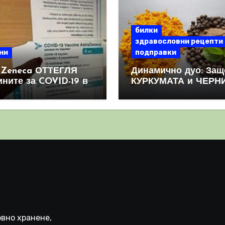
билки
здравословни рецепти
ни
подправки
aZeneca ОТТЕГЛЯ
Динамично дуо: Защ
ините за COVID-19 в
КУРКУМАТА и ЧЕРН
овен мащаб, след
ПИПЕР са мощна
призна, че те
комбинация
иняват КРЪВНИ
реци
вно хранене,