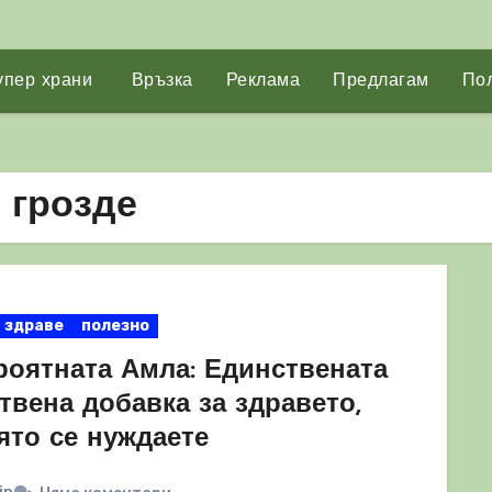
упер храни
Връзка
Реклама
Предлагам
Пол
 грозде
здраве
полезно
роятната Амла: Единствената
твена добавка за здравето,
ято се нуждаете