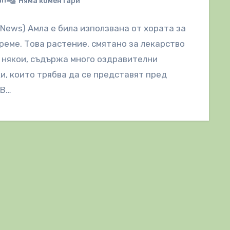
in
Няма коментари
lNews) Амла е била използвана от хората за
реме. Това растение, смятано за лекарство
 някои, съдържа много оздравителни
и, които трябва да се представят пред
 В…