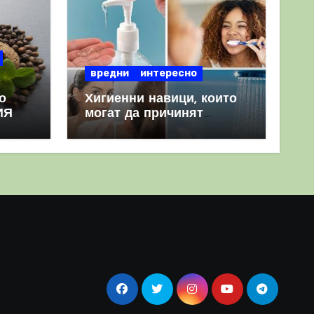
вредни
интересно
о
Хигиенни навици, които
ИЯ
могат да причинят
повече вреда, отколкото
полза