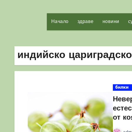
Начало
здраве
новини
с
индийско цариградско
билки
Неве
естес
от ко