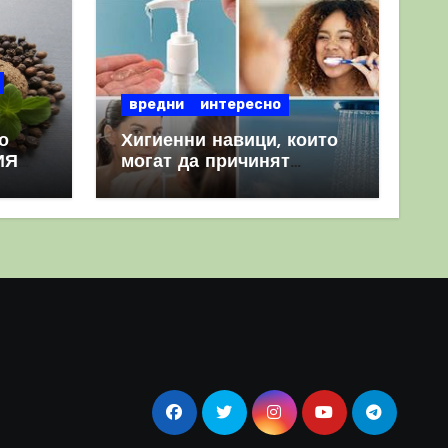
вредни
интересно
о
Хигиенни навици, които
ИЯ
могат да причинят
повече вреда, отколкото
полза