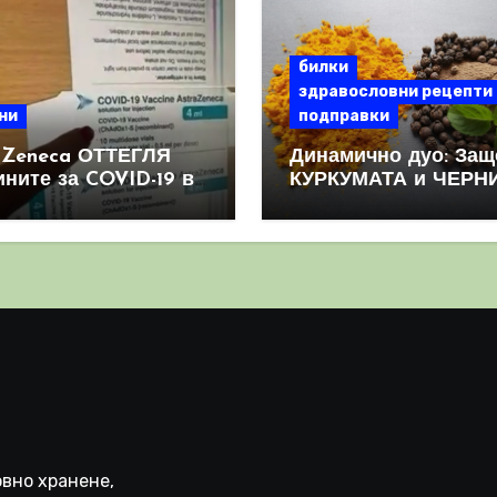
билки
здравословни рецепти
ни
подправки
aZeneca ОТТЕГЛЯ
Динамично дуо: Защ
ините за COVID-19 в
КУРКУМАТА и ЧЕРН
овен мащаб, след
ПИПЕР са мощна
призна, че те
комбинация
иняват КРЪВНИ
реци
вно хранене,