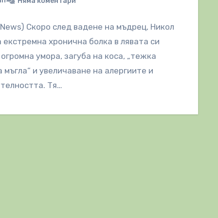
in
Няма коментари
lNews) Скоро след вадене на мъдрец, Никол
 екстремна хронична болка в лявата си
 огромна умора, загуба на коса, „тежка
 мъгла“ и увеличаване на алергиите и
телността. Тя…