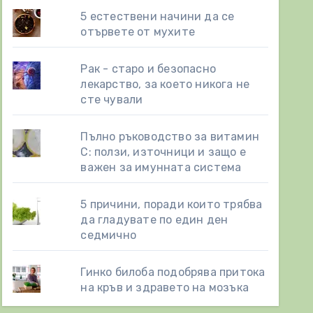
5 естествени начини да се
отървете от мухите
Рак - старо и безопасно
лекарство, за което никога не
сте чували
Пълно ръководство за витамин
С: ползи, източници и защо е
важен за имунната система
5 причини, поради които трябва
да гладувате по един ден
седмично
Гинко билоба подобрява притока
на кръв и здравето на мозъка