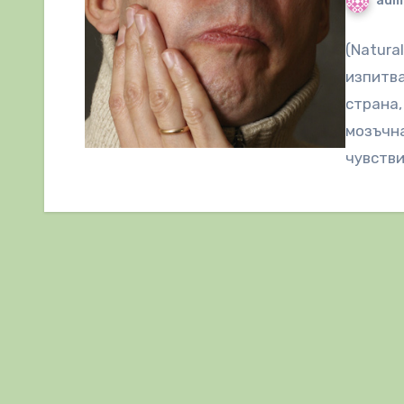
adm
(Natura
изпитва
страна,
мозъчна
чувстви