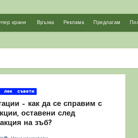
упер храни
Връзка
Реклама
Предлагам
Пол
лек
съвети
ации – как да се справим с
кции, оставени след
акция на зъб?