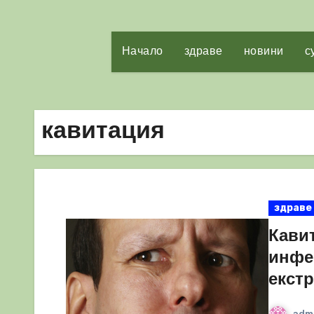
Начало
здраве
новини
с
кавитация
здраве
Кавит
инфе
екстр