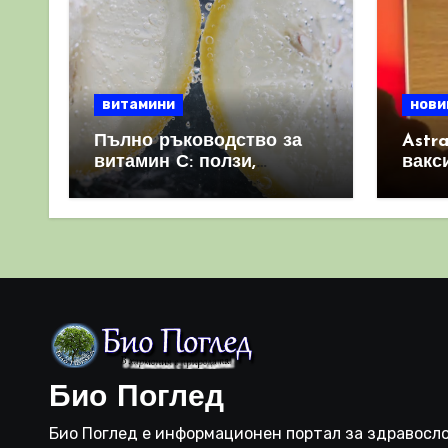
витамини
нови
Пълно ръководство за
Astr
витамин С: ползи,
вакс
източници и защо е
свет
важен за имунната
като 
система
прич
съси
Био Поглед
Био Поглед е информационен портал за здравосло