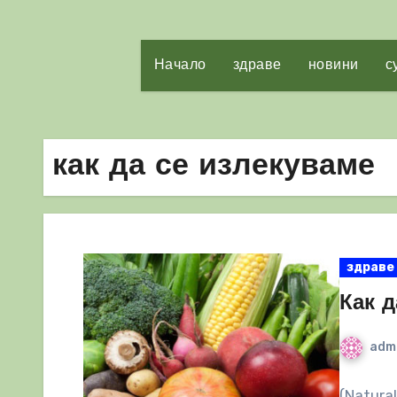
Начало
здраве
новини
с
как да се излекуваме
здраве
Как д
adm
(Natura