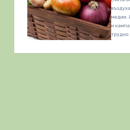
въздуха
медии. 
и кампа
трудно