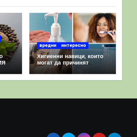
вредни
интересно
о
Хигиенни навици, които
ИЯ
могат да причинят
повече вреда, отколкото
полза