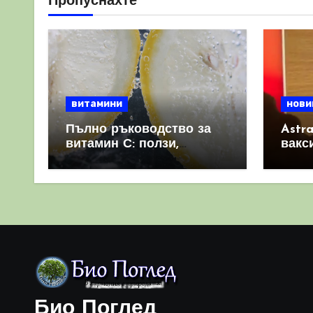
Пропуснахте
витамини
нови
Пълно ръководство за
Astr
витамин С: ползи,
вакс
източници и защо е
свет
важен за имунната
като 
система
прич
съси
Био Поглед