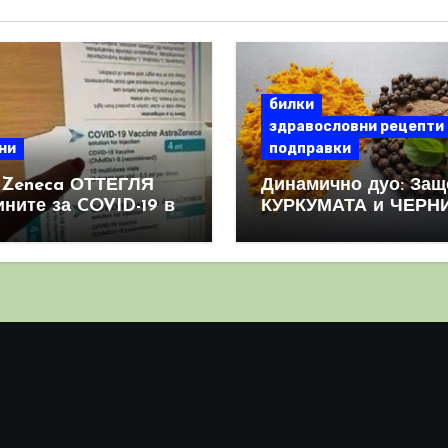
билки
здравословни рецепти
ни
подправки
aZeneca ОТТЕГЛЯ
Динамично дуо: Защ
ините за COVID-19 в
КУРКУМАТА и ЧЕРН
овен мащаб, след
ПИПЕР са мощна
призна, че те
комбинация
иняват КРЪВНИ
реци