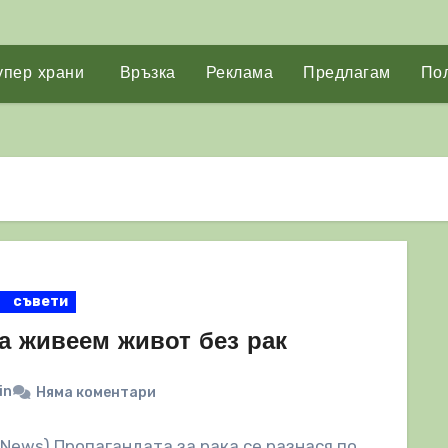
упер храни
Връзка
Реклама
Предлагам
Пол
съвети
а живеем живот без рак
in
Няма коментари
lNews) Пропагандата за рака се разнася по