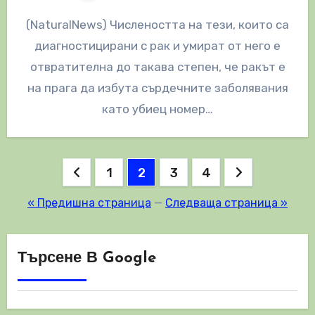
(NaturalNews) Числеността на тези, които са
диагностицирани с рак и умират от него е
отвратителна до такава степен, че ракът е
на прага да избута сърдечните заболявания
като убиец номер…
Разделяне
1
2
3
4
на
« Предишна страница
—
Следваща страница »
публикациите
на
Търсене В Google
страници