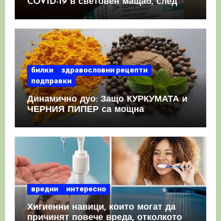
COVID-19 в световен мащаб, след
като призна, че те причиняват
КРЪВНИ съсиреци
билки
здравословни рецепти
подправки
Динамично дуо: Защо КУРКУМАТА и
ЧЕРНИЯ ПИПЕР са мощна
комбинация
вредни
интересно
Хигиенни навици, които могат да
причинят повече вреда, отколкото