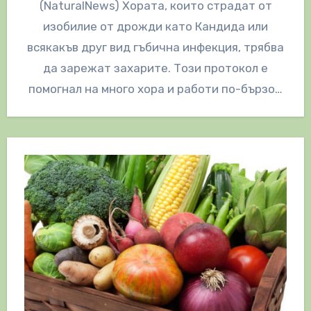
(NaturalNews) Хората, които страдат от
изобилие от дрожди като Кандида или
всякакъв друг вид гъбична инфекция, трябва
да зарежат захарите. Този протокол е
помогнал на много хора и работи по-бързо…