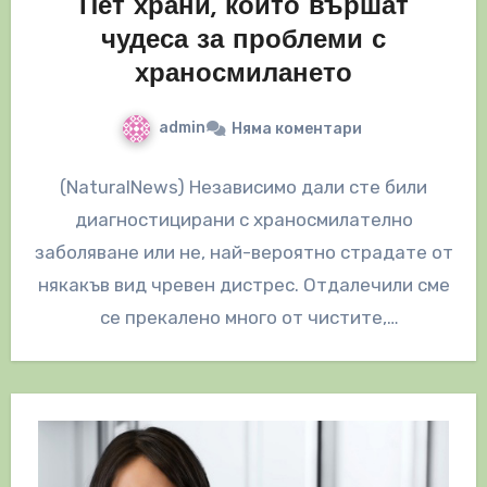
Пет храни, които вършат
чудеса за проблеми с
храносмилането
admin
Няма коментари
(NaturalNews) Независимо дали сте били
диагностицирани с храносмилателно
заболяване или не, най-вероятно страдате от
някакъв вид чревен дистрес. Отдалечили сме
се прекалено много от чистите,
необработени и живи храни. Полученият…