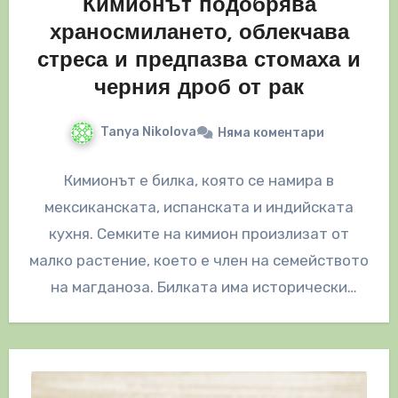
Кимионът подобрява
храносмилането, облекчава
стреса и предпазва стомаха и
черния дроб от рак
Tanya Nikolova
Няма коментари
Кимионът е билка, която се намира в
мексиканската, испанската и индийската
кухня. Семките на кимион произлизат от
малко растение, което е член на семейството
на магданоза. Билката има исторически
употреби,…