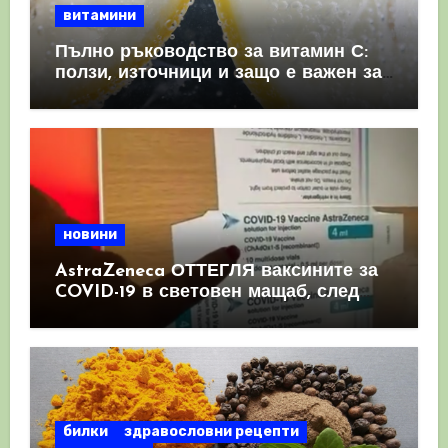
витамини
Пълно ръководство за витамин С:
ползи, източници и защо е важен за
имунната система
новини
AstraZeneca ОТТЕГЛЯ ваксините за
COVID-19 в световен мащаб, след
като призна, че те причиняват
КРЪВНИ съсиреци
билки
здравословни рецепти