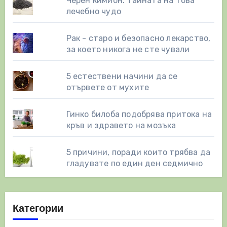
Черен кимион: Тайната на това
лечебно чудо
Рак - старо и безопасно лекарство,
за което никога не сте чували
5 естествени начини да се
отървете от мухите
Гинко билоба подобрява притока на
кръв и здравето на мозъка
5 причини, поради които трябва да
гладувате по един ден седмично
Категории