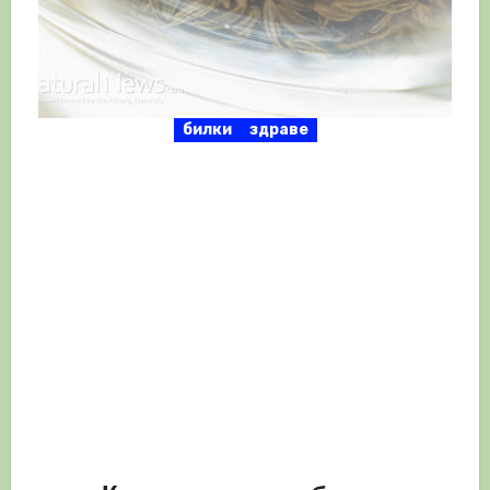
билки
здраве