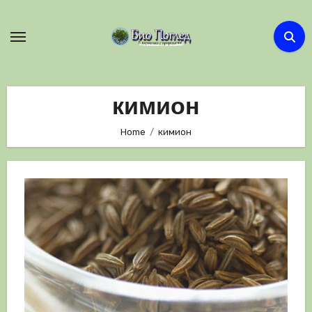
Skip
to
content
кимион
Home
кимион