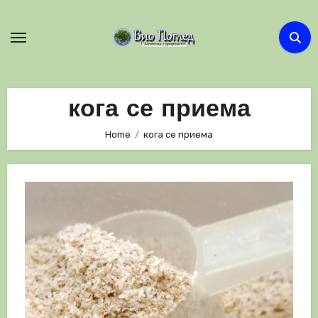
Skip
to
content
кога се приема
Home
кога се приема