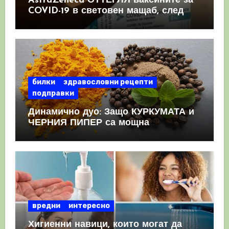
AstraZeneca ОТТЕГЛЯ ваксините за
COVID-19 в световен мащаб, след
като призна, че те причиняват
КРЪВНИ съсиреци
билки
здравословни рецепти
подправки
Динамично дуо: Защо КУРКУМАТА и
ЧЕРНИЯ ПИПЕР са мощна
комбинация
вредни
интересно
Хигиенни навици, които могат да