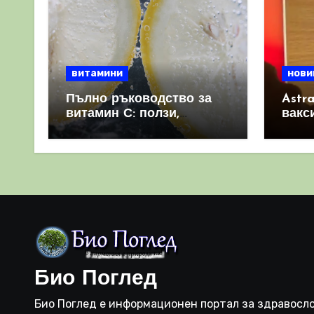
витамини
нови
Пълно ръководство за
Astr
витамин С: ползи,
вакс
източници и защо е
свет
важен за имунната
като 
система
прич
съси
Био Поглед
Био Поглед е информационен портал за здравосло