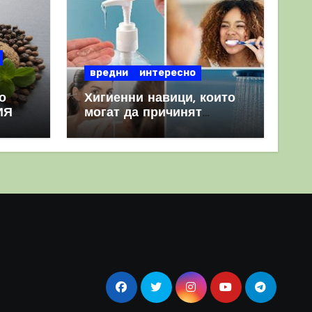
вредни
интересно
о
Хигиенни навици, които
ИЯ
могат да причинят
повече вреда, отколкото
полза