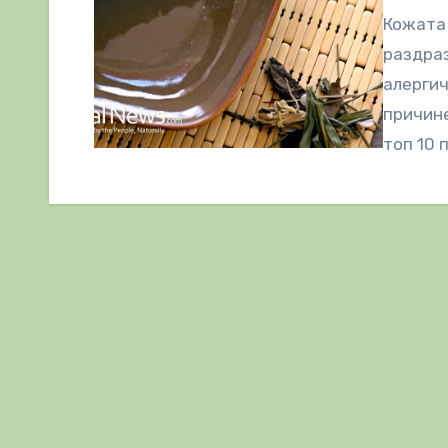
Кожата 
раздраз
алергич
причин
топ 10 