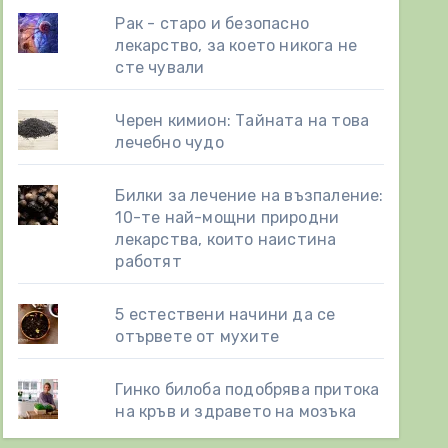
Рак - старо и безопасно
лекарство, за което никога не
сте чували
Черен кимион: Тайната на това
лечебно чудо
Билки за лечение на възпаление:
10-те най-мощни природни
лекарства, които наистина
работят
5 естествени начини да се
отървете от мухите
Гинко билоба подобрява притока
на кръв и здравето на мозъка