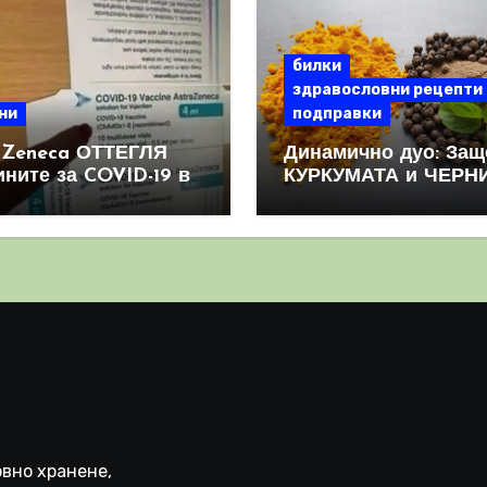
билки
здравословни рецепти
ни
подправки
aZeneca ОТТЕГЛЯ
Динамично дуо: Защ
ините за COVID-19 в
КУРКУМАТА и ЧЕРН
овен мащаб, след
ПИПЕР са мощна
призна, че те
комбинация
иняват КРЪВНИ
реци
вно хранене,