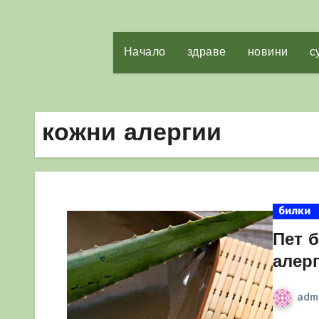
Начало
здраве
новини
с
кожни алергии
билки
Пет 
алер
adm