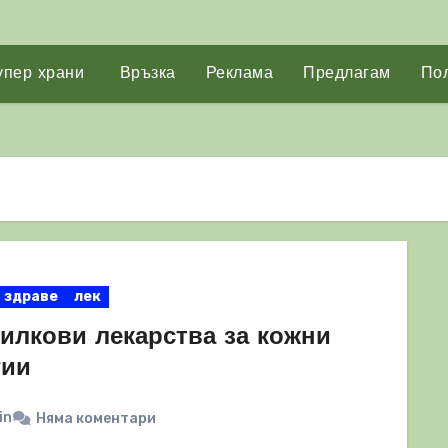
упер храни
Връзка
Реклама
Предлагам
Пол
здраве
лек
билкови лекарства за кожни
гии
in
Няма коментари