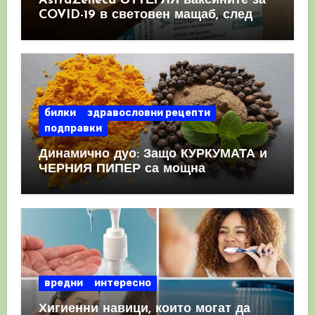
AstraZeneca ОТТЕГЛЯ ваксините за
COVID-19 в световен мащаб, след
като призна, че те причиняват
КРЪВНИ съсиреци
билки
здравословни рецепти
подправки
Динамично дуо: Защо КУРКУМАТА и
ЧЕРНИЯ ПИПЕР са мощна
комбинация
вредни
интересно
Хигиенни навици, които могат да