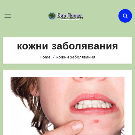
Skip
to
content
кожни заболявания
Home
кожни заболявания