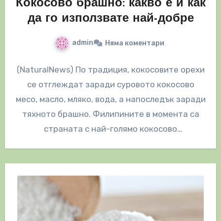
Кокосово брашно: какво е и как
да го използвате най-добре
admin
Няма коментари
(NaturalNews) По традиция, кокосовите орехи
се отглеждат заради суровото кокосово
месо, масло, мляко, вода, а напоследък заради
тяхното брашно. Филипините в момента са
страната с най-голямо кокосово
производство и са…