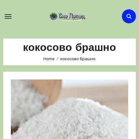
Skip
to
content
кокосово брашно
Home
кокосово брашно