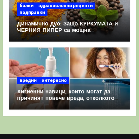
билки
здравословни рецепти
подправки
Динамично дуо: Защо КУРКУМАТА и
ЧЕРНИЯ ПИПЕР са мощна
комбинация
вредни
интересно
Хигиенни навици, които могат да
причинят повече вреда, отколкото
полза