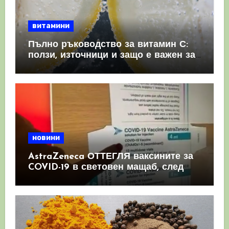
витамини
Пълно ръководство за витамин С:
ползи, източници и защо е важен за
имунната система
новини
AstraZeneca ОТТЕГЛЯ ваксините за
COVID-19 в световен мащаб, след
като призна, че те причиняват
КРЪВНИ съсиреци