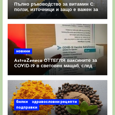
Пълно ръководство за витамин С:
ползи, източници и защо е важен за
имунната система
новини
AstraZeneca ОТТЕГЛЯ ваксините за
COVID-19 в световен мащаб, след
като призна, че те причиняват
КРЪВНИ съсиреци
билки
здравословни рецепти
подправки