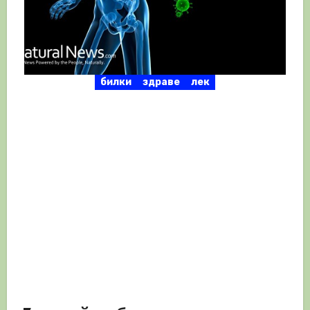
билки
здраве
лек