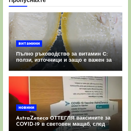
Пропуснахте
витамини
Пълно ръководство за витамин С:
ползи, източници и защо е важен за
имунната система
новини
AstraZeneca ОТТЕГЛЯ ваксините за
COVID-19 в световен мащаб, след
като призна, че те причиняват