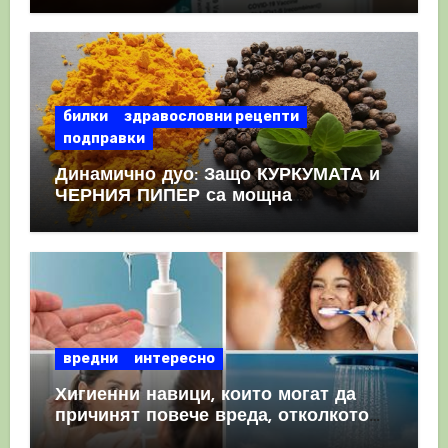
КРЪВНИ съсиреци
билки
здравословни рецепти
подправки
Динамично дуо: Защо КУРКУМАТА и
ЧЕРНИЯ ПИПЕР са мощна
комбинация
вредни
интересно
Хигиенни навици, които могат да
причинят повече вреда, отколкото
полза