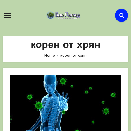
Skip
to
content
корен от хрян
Home
корен от хрян