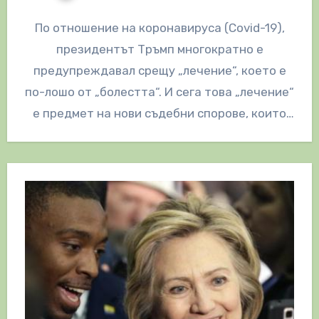
По отношение на коронавируса (Covid-19),
президентът Тръмп многократно е
предупреждавал срещу „лечение“, което е
по-лошо от „болестта“. И сега това „лечение“
е предмет на нови съдебни спорове, които
търсят справедливост…