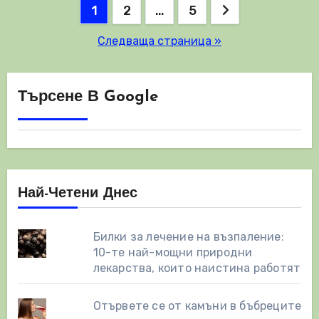
Разделяне
1
2
…
5
на
Следваща страница »
публикациите
на
Търсене В Google
страници
Най-Четени Днес
Билки за лечение на възпаление:
10-те най-мощни природни
лекарства, които наистина работят
Отървете се от камъни в бъбреците