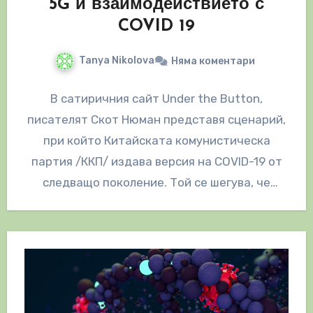
5G и взаимодействието с
COVID 19
Tanya Nikolova
Няма коментари
В сатиричния сайт Under the Button,
писателят Скот Нюман представя сценарий,
при който Китайската комунистическа
партия /ККП/ издава версия на COVID-19 от
следващо поколение. Той се шегува, че
„COVID-20“ ще…