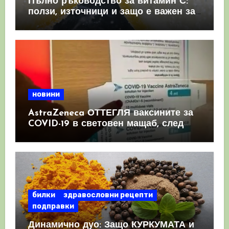
Пълно ръководство за витамин С:
ползи, източници и защо е важен за
имунната система
новини
AstraZeneca ОТТЕГЛЯ ваксините за
COVID-19 в световен мащаб, след
като призна, че те причиняват
КРЪВНИ съсиреци
билки
здравословни рецепти
подправки
Динамично дуо: Защо КУРКУМАТА и