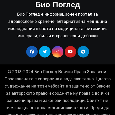
Био Поглед
Био Поглед е информационен портал за
здравословно хранене, алтернативна медицина
изследвания в света на медицината, витамини,
минерали, билки и хранителни добавки
© 2013-2024 Био Поглед Всички Права Запазени.
Позоваването с хиперлинк е задължително. Цялото
съдържание на този уебсайт е защитено от Закона
за авторското право и сродните му права с всички
запазени права и законови последици. Сайтът ни
няма за цел да дава медицински съвети. Преди да
започнете каквато и да е програма или хранителен