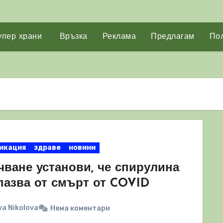
упер храни
Връзка
Реклама
Предлагам
Пол
икация
здраве
новини
чване установи, че спирулина
пазва от смърт от COVID
a Nikolova
Няма коментари