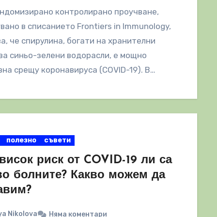
андомизирано контролирано проучване,
вано в списанието Frontiers in Immunology,
а, че спирулина, богати на хранителни
а синьо-зелени водорасли, е мощно
на срещу коронавируса (COVID-19). В
жение на шест дни…
полезно
съвети
висок риск от COVID-19 ли са
во болните? Какво можем да
авим?
a Nikolova
Няма коментари