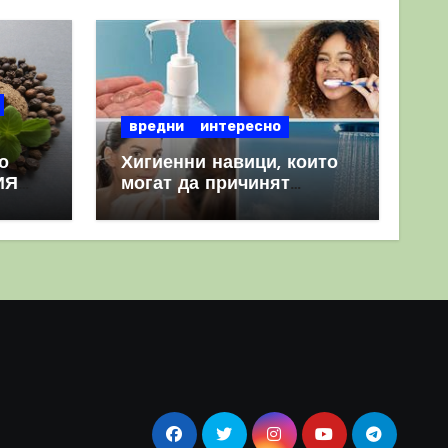
вредни
интересно
о
Хигиенни навици, които
ИЯ
могат да причинят
повече вреда, отколкото
полза