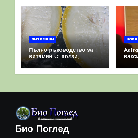
витамини
нови
Пълно ръководство за
Astr
витамин С: ползи,
вакс
източници и защо е
свет
важен за имунната
като 
система
прич
съси
Био Поглед