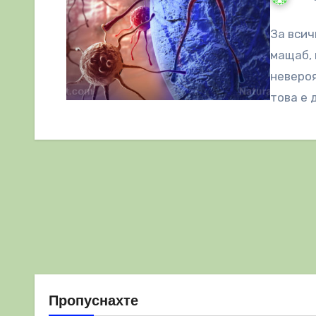
За всич
мащаб, 
невероя
това е 
Пропуснахте