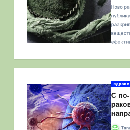
Ново р
публику
разкрив
веществ
ефектив
продъл
здраве
С по-
рако
напр
Tany