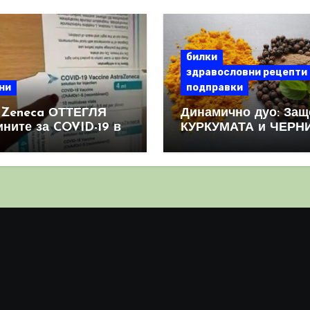
билки
здравословни рецепти
ни
подправки
aZeneca ОТТЕГЛЯ
Динамично дуо: Защ
ините за COVID-19 в
КУРКУМАТА и ЧЕРН
овен мащаб, след
ПИПЕР са мощна
призна, че те
комбинация
иняват КРЪВНИ
реци