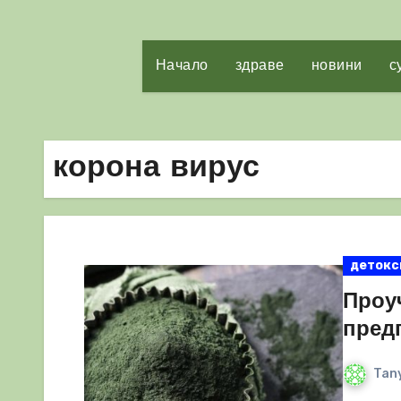
Начало
здраве
новини
с
корона вирус
детокс
Проу
пред
Tany