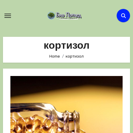
Skip
to
content
кортизол
Home
кортизол