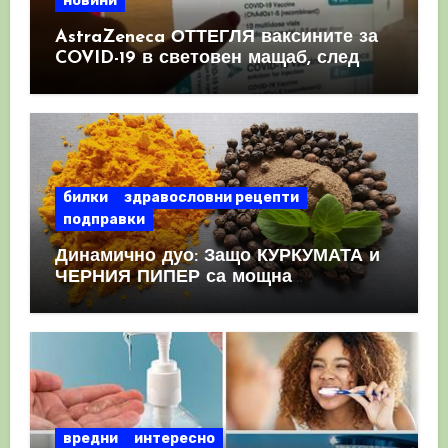
новини
AstraZeneca ОТТЕГЛЯ ваксините за
COVID-19 в световен мащаб, след
като призна, че те причиняват
КРЪВНИ съсиреци
билки
здравословни рецепти
подправки
Динамично дуо: Защо КУРКУМАТА и
ЧЕРНИЯ ПИПЕР са мощна
комбинация
вредни
интересно