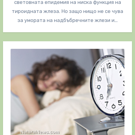
световната епидемия на ниска функция на
тироидната жлеза. Но защо нищо не се чува
за умората на надбъбречните жлези и…