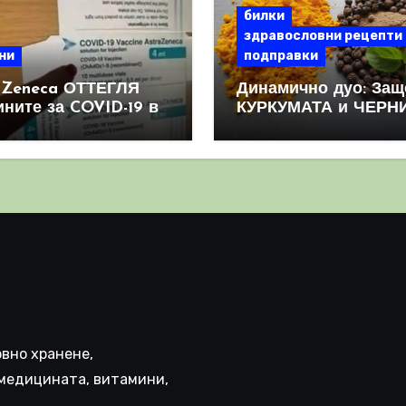
билки
здравословни рецепти
ни
подправки
aZeneca ОТТЕГЛЯ
Динамично дуо: Защ
ините за COVID-19 в
КУРКУМАТА и ЧЕРН
овен мащаб, след
ПИПЕР са мощна
призна, че те
комбинация
иняват КРЪВНИ
реци
вно хранене,
медицината, витамини,