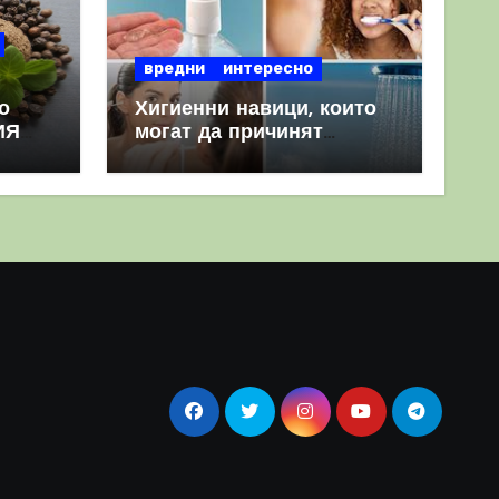
вредни
интересно
о
Хигиенни навици, които
ИЯ
могат да причинят
повече вреда, отколкото
полза