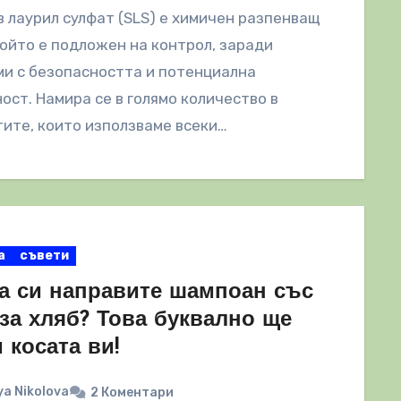
 лаурил сулфат (SLS) е химичен разпенващ
който е подложен на контрол, заради
и с безопасността и потенциална
ост. Намира се в голямо количество в
ите, които използваме всеки…
а
съвети
да си направите шампоан със
за хляб? Това буквално ще
 косата ви!
a Nikolova
2 Коментари