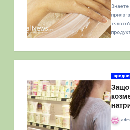
Знаете 
прилага
тялото?
продукт
вредни
Защо
козме
натр
adm