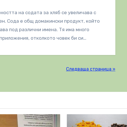
ността на содата за хляб се увеличава с
ен. Сода е общ домакински продукт, който
ава под различни имена. Тя има много
приложения, отколкото човек би си…
Следваща страница »