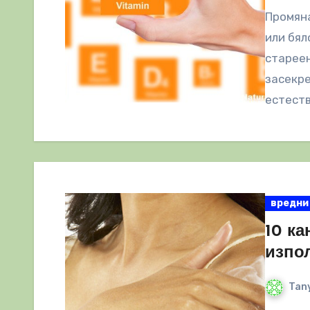
Промяна
или бял
стареен
засекре
естест
вредни
10 ка
изпо
Tany