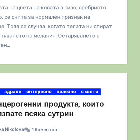
та на цвета на косата в сиво, сребристо
о, се счита за нормален признак на
е. Това се случва, когато телата ни спират
тяването на меланин. Остаряването е
вен…
здраве
интересно
полезно
съвети
нцерогенни продукта, които
лзвате всяка сутрин
a Nikolova
1 Коментар