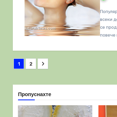
Популяр
всеки д
се прод
повече 
Разделяне
1
2
на
публикациите
на
Пропуснахте
страници