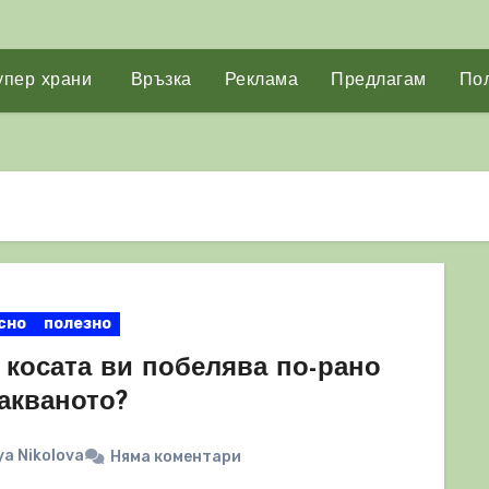
упер храни
Връзка
Реклама
Предлагам
Пол
сно
полезно
 косата ви побелява по-рано
акваното?
a Nikolova
Няма коментари