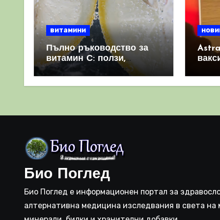
витамини
нови
Пълно ръководство за
Astr
витамин С: ползи,
вакс
източници и защо е
свет
важен за имунната
като 
система
прич
съси
Био Поглед
Био Поглед е информационен портал за здравосло
алтернативна медицина изследвания в света на 
минерали, билки и хранителни добавки