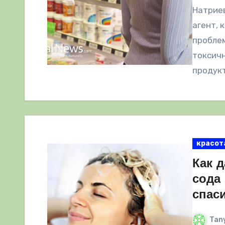
Натриев
агент, 
проблем
токсичн
продукт
красот
Как 
сода 
спаси
Tany