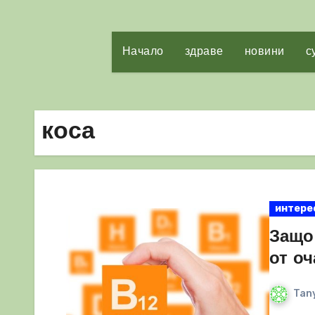
Начало
здраве
новини
с
коса
интере
Защо
от оч
Tany