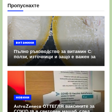
Пропуснахте
витамини
Пълно ръководство за витамин С:
ползи, източници и защо е важен за
имунната система
новини
AstraZeneca ОТТЕГЛЯ ваксините за
COVID-19 в световен мащаб, след