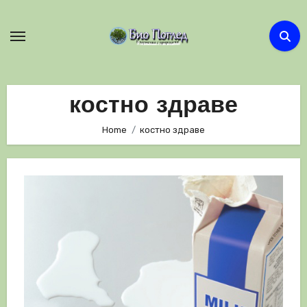
Skip
to
content
костно здраве
Home
костно здраве