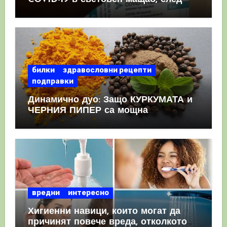
като призна, че те причиняват
КРЪВНИ съсиреци
билки
здравословни рецепти
подправки
Динамично дуо: Защо КУРКУМАТА и
ЧЕРНИЯ ПИПЕР са мощна
комбинация
вредни
интересно
Хигиенни навици, които могат да
причинят повече вреда, отколкото