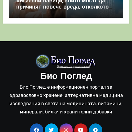
Хигиенни навици, които могат да
причинят повече вреда, отколкото
полза
Био Поглед
Био Поглед е информационен портал за
здравословно хранене, алтернативна медицина
изследвания в света на медицината, витамини,
минерали, билки и хранителни добавки