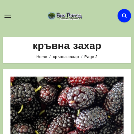
Skip
to
content
кръвна захар
Home
кръвна захар
Page 2