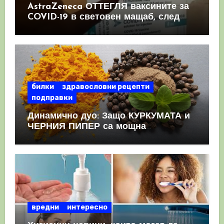
AstraZeneca ОТТЕГЛЯ ваксините за
COVID-19 в световен мащаб, след
като призна, че те причиняват
КРЪВНИ съсиреци
билки
здравословни рецепти
подправки
Динамично дуо: Защо КУРКУМАТА и
ЧЕРНИЯ ПИПЕР са мощна
комбинация
вредни
интересно