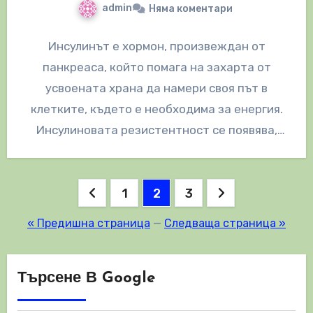
admin
Няма коментари
Инсулинът е хормон, произвеждан от
панкреаса, който помага на захарта от
усвоената храна да намери своя път в
клетките, където е необходима за енергия.
Инсулиновата резистентност се появява,
когато клетките…
Разделяне
1
2
3
на
« Предишна страница
—
Следваща страница »
публикациите
на
Търсене В Google
страници