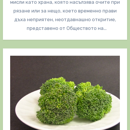
мисли като храна, която насълзява очите при
рязане или за нещо, което временно прави
дъха неприятен, неотдавнашно откритие,
представено от Обществото на
Ендокринолозите…