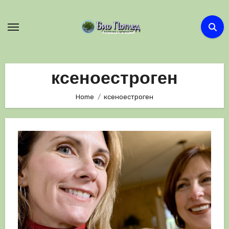
Skip
to
content
ксеноестроген
Home
ксеноестроген