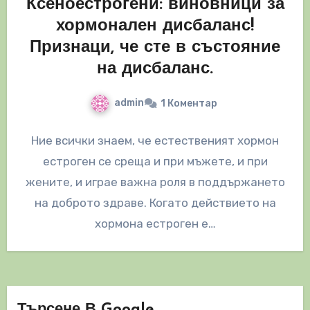
Ксеноестрогени: виновници за
хормонален дисбаланс!
Признаци, че сте в състояние
на дисбаланс.
admin
1 Коментар
Ние всички знаем, че естественият хормон
естроген се среща и при мъжете, и при
жените, и играе важна роля в поддържането
на доброто здраве. Когато действието на
хормона естроген е…
Търсене В Google