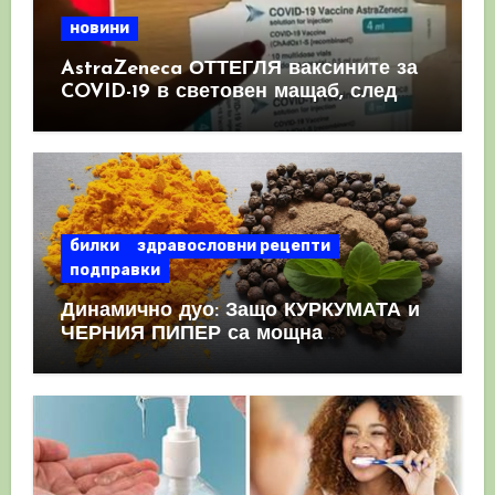
новини
AstraZeneca ОТТЕГЛЯ ваксините за
COVID-19 в световен мащаб, след
като призна, че те причиняват
КРЪВНИ съсиреци
билки
здравословни рецепти
подправки
Динамично дуо: Защо КУРКУМАТА и
ЧЕРНИЯ ПИПЕР са мощна
комбинация