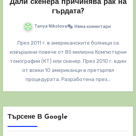
Дали скенера причинява рак на
гърдата?
Tanya Nikolova
Няма коментари
През 2011 г. в американските болници са
извършени повече от 85 милиона Компютърни
томографиѝ (КТ) или скенер. През 2010 г. един
от всеки 10 американци е претърпял
процедурата. Разработена през…
Търсене В Google