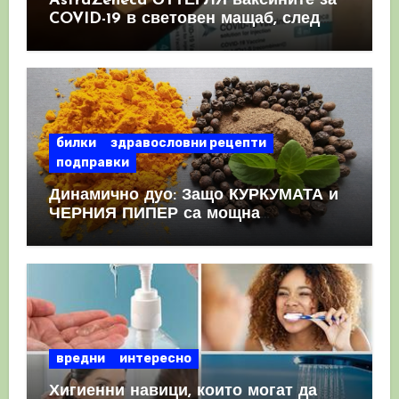
AstraZeneca ОТТЕГЛЯ ваксините за
COVID-19 в световен мащаб, след
като призна, че те причиняват
КРЪВНИ съсиреци
билки
здравословни рецепти
подправки
Динамично дуо: Защо КУРКУМАТА и
ЧЕРНИЯ ПИПЕР са мощна
комбинация
вредни
интересно
Хигиенни навици, които могат да