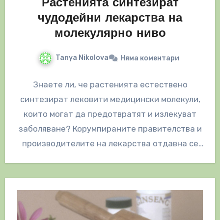
Растенията синтезират
чудодейни лекарства на
молекулярно ниво
Tanya Nikolova
Няма коментари
Знаете ли, че растенията естествено
синтезират лековити медицински молекули,
които могат да предотвратят и излекуват
заболяване? Корумпираните правителства и
производителите на лекарства отдавна се
опитаха да ви убедят, че само…