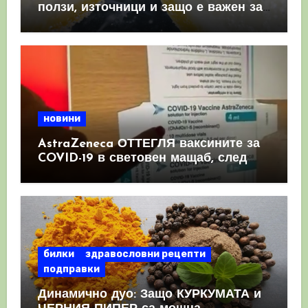
ползи, източници и защо е важен за
имунната система
новини
AstraZeneca ОТТЕГЛЯ ваксините за
COVID-19 в световен мащаб, след
като призна, че те причиняват
КРЪВНИ съсиреци
билки
здравословни рецепти
подправки
Динамично дуо: Защо КУРКУМАТА и