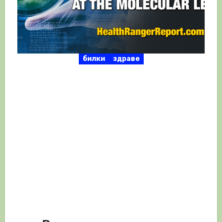
билки
здраве