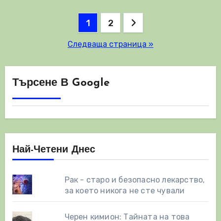
Разделяне
1
2
на
Следваща страница »
публикациите
на
Търсене В Google
страници
Най-Четени Днес
Рак - старо и безопасно лекарство,
за което никога не сте чували
Черен кимион: Тайната на това