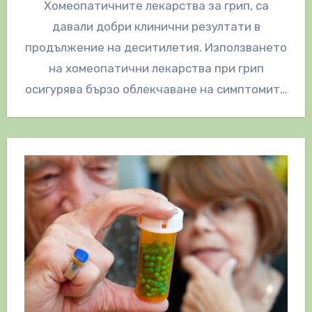
Хомеопатичните лекарства за грип, са
давали добри клинични резултати в
продължение на деситилетия. Използването
на хомеопатични лекарства при грип
осигурява бързо облекчаване на симптомите
и често, по-бързо лечение. Някои
хомеопатични…