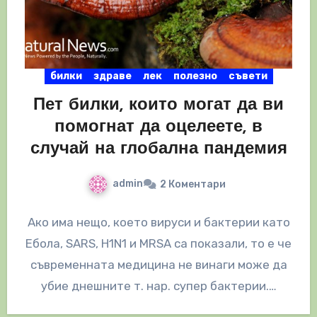
билки
здраве
лек
полезно
съвети
Пет билки, които могат да ви
помогнат да оцелеете, в
случай на глобална пандемия
admin
2 Коментари
Ако има нещо, което вируси и бактерии като
Ебола, SARS, H1N1 и MRSA са показали, то е че
съвременната медицина не винаги може да
убие днешните т. нар. супер бактерии.…