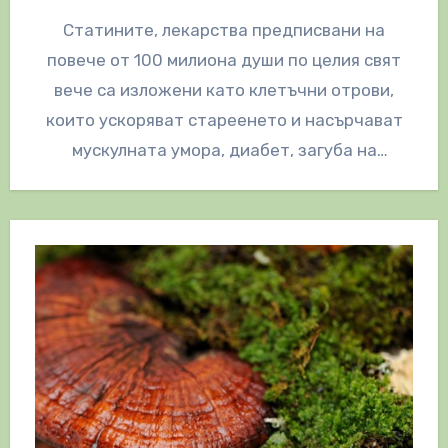
Статините, лекарства предписвани на
повече от 100 милиона души по целия свят
вече са изложени като клетъчни отрови,
които ускоряват стареенето и насърчават
мускулната умора, диабет, загуба на
паметта и…