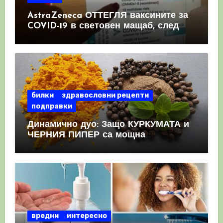
AstraZeneca ОТТЕГЛЯ ваксините за
COVID-19 в световен мащаб, след
като призна, че те причиняват
КРЪВНИ съсиреци
билки
здравословни рецепти
подправки
Динамично дуо: Защо КУРКУМАТА и
ЧЕРНИЯ ПИПЕР са мощна
комбинация
вредни
интересно