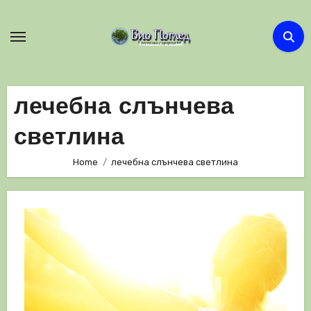
Skip
to
content
лечебна слънчева
светлина
Home
лечебна слънчева светлина