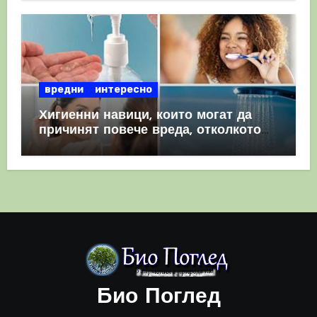
вредни
интересно
Хигиенни навици, които могат да
причинят повече вреда, отколкото
полза
Био Поглед