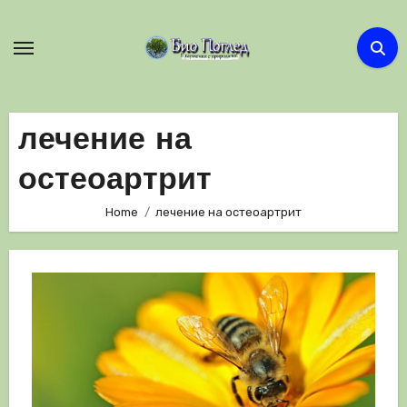
Skip
to
content
лечение на
остеоартрит
Home
лечение на остеоартрит