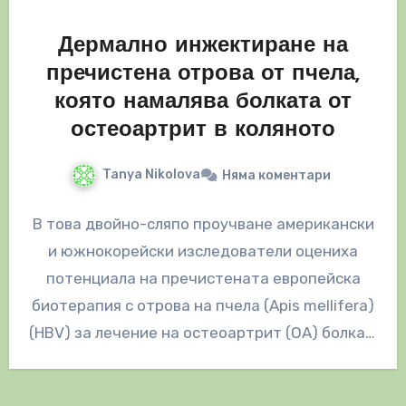
Дермално инжектиране на
пречистена отрова от пчела,
която намалява болката от
остеоартрит в коляното
Tanya Nikolova
Няма коментари
В това двойно-сляпо проучване американски
и южнокорейски изследователи оцениха
потенциала на пречистената европейска
биотерапия с отрова на пчела (Apis mellifera)
(HBV) за лечение на остеоартрит (ОА) болка в
коляното. Констатациите…