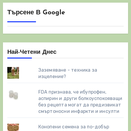
Търсене В Google
Най-Четени Днес
Заземяване - техника за
изцеление?
FDA признава, че ибупрофен,
аспирин и други болкоуспокояващи
без рецепта могат да предизвикат
смъртоносни инфаркти и инсулти
Конопени семена за по-добър