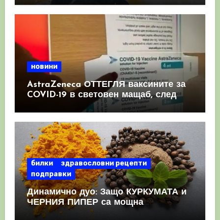
новини
AstraZeneca ОТТЕГЛЯ ваксините за
COVID-19 в световен мащаб, след
като призна, че те причиняват
КРЪВНИ съсиреци
билки
здравословни рецепти
подправки
Динамично дуо: Защо КУРКУМАТА и
ЧЕРНИЯ ПИПЕР са мощна
комбинация