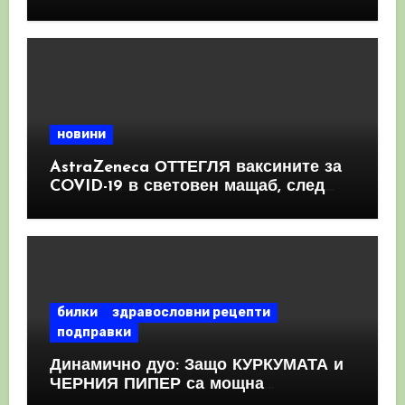
имунната система
новини
AstraZeneca ОТТЕГЛЯ ваксините за
COVID-19 в световен мащаб, след
като призна, че те причиняват
КРЪВНИ съсиреци
билки
здравословни рецепти
подправки
Динамично дуо: Защо КУРКУМАТА и
ЧЕРНИЯ ПИПЕР са мощна
комбинация