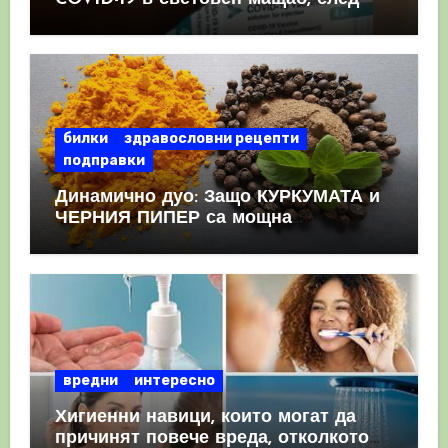
като призна, че те причиняват
КРЪВНИ съсиреци
билки
здравословни рецепти
подправки
Динамично дуо: Защо КУРКУМАТА и
ЧЕРНИЯ ПИПЕР са мощна
комбинация
вредни
интересно
Хигиенни навици, които могат да
причинят повече вреда, отколкото