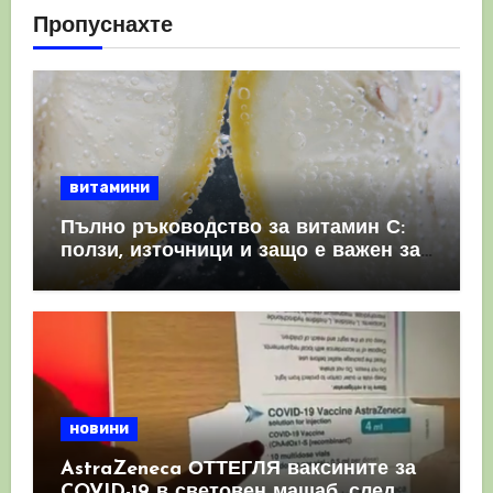
Пропуснахте
витамини
Пълно ръководство за витамин С:
ползи, източници и защо е важен за
имунната система
новини
AstraZeneca ОТТЕГЛЯ ваксините за
COVID-19 в световен мащаб, след