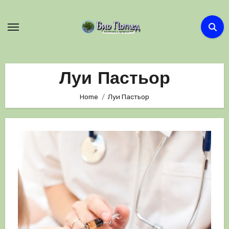
Skip
to
content
Луи Пастьор
Home
Луи Пастьор