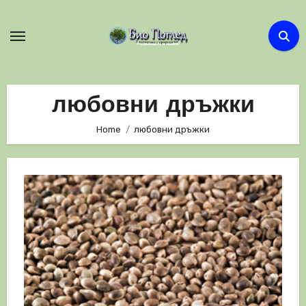
Skip
to
content
любовни дръжки
Home
любовни дръжки