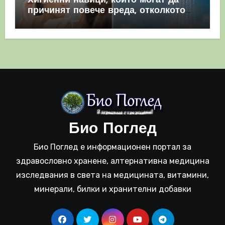
Хигиенни навици, които могат да
причинят повече вреда, отколкото
полза
Био Поглед
Био Поглед е информационен портал за
здравословно хранене, алтернативна медицина
изследвания в света на медицината, витамини,
минерали, билки и хранителни добавки