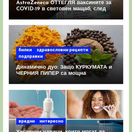
AstraZeneca ОТТЕГЛЯ ваксините за
COVID-19 в световен мащаб, след
като призна, че те причиняват
КРЪВНИ съсиреци
билки
здравословни рецепти
подправки
Динамично дуо: Защо КУРКУМАТА и
ЧЕРНИЯ ПИПЕР са мощна
комбинация
вредни
интересно