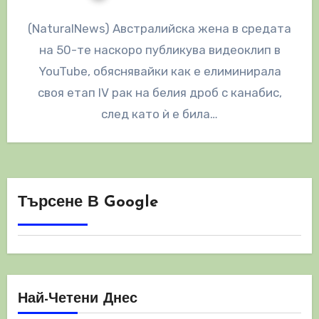
(NaturalNews) Австралийска жена в средата
на 50-те наскоро публикува видеоклип в
YouTube, обяснявайки как е елиминирала
своя етап IV рак на белия дроб с канабис,
след като ѝ е била…
Търсене В Google
Най-Четени Днес