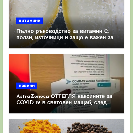
витамини
Пълно ръководство за витамин С:
ползи, източници и защо е важен за
имунната система
новини
AstraZeneca ОТТЕГЛЯ ваксините за
COVID-19 в световен мащаб, след
като призна, че те причиняват
КРЪВНИ съсиреци