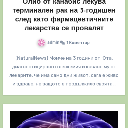
Олио от канабис лекува
терминален рак на 3-годишен
след като фармацевтичните
лекарства се провалят
admin
1 Коментар
(NaturalNews) Момче на 3 години от Юта,
диагностицирано с левкемия и казано му от
лекарите, че има само дни живот, сега е живо
и здраво, не защото е продължило своята…