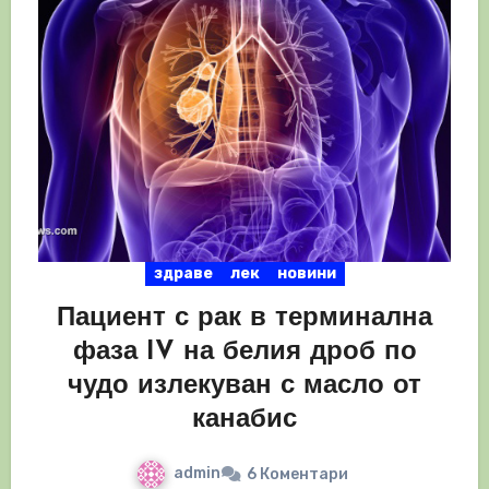
здраве
лек
новини
Пациент с рак в терминална
фаза IV на белия дроб по
чудо излекуван с масло от
канабис
admin
6 Коментари