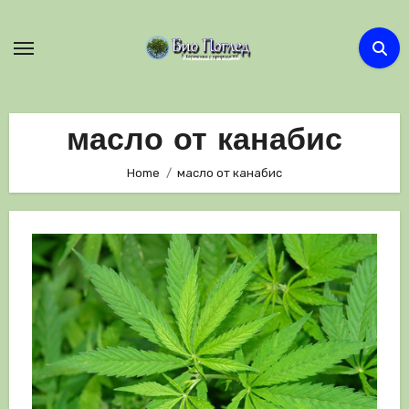
Skip
to
content
масло от канабис
Home
масло от канабис