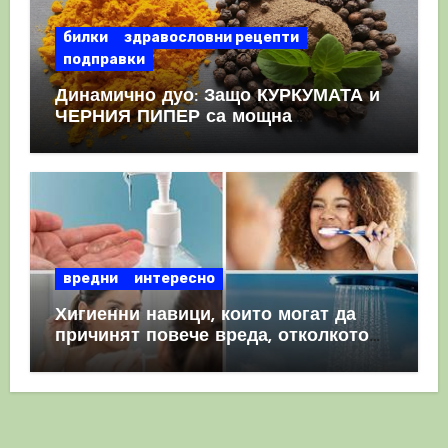
билки
здравословни рецепти
подправки
Динамично дуо: Защо КУРКУМАТА и
ЧЕРНИЯ ПИПЕР са мощна
комбинация
вредни
интересно
Хигиенни навици, които могат да
причинят повече вреда, отколкото
полза