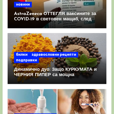
новини
AstraZeneca ОТТЕГЛЯ ваксините за
COVID-19 в световен мащаб, след
като призна, че те причиняват
КРЪВНИ съсиреци
билки
здравословни рецепти
подправки
Динамично дуо: Защо КУРКУМАТА и
ЧЕРНИЯ ПИПЕР са мощна
комбинация