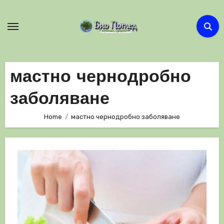
Skip
to
content
мастно чернодробно
заболяване
Home
мастно чернодробно заболяване