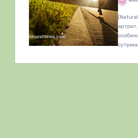
adm
(Natura
артрит,
особено
сутрини