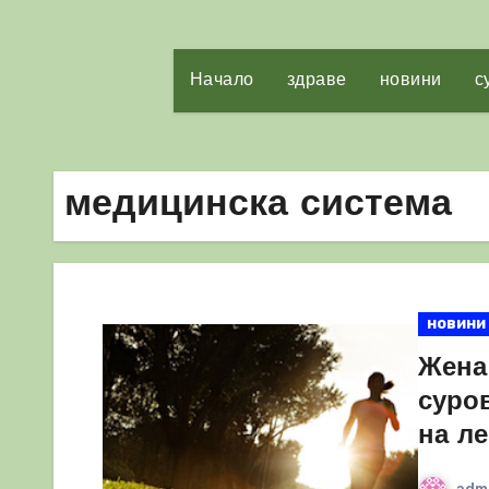
Начало
здраве
новини
с
медицинска система
новини
Жена
суров
на л