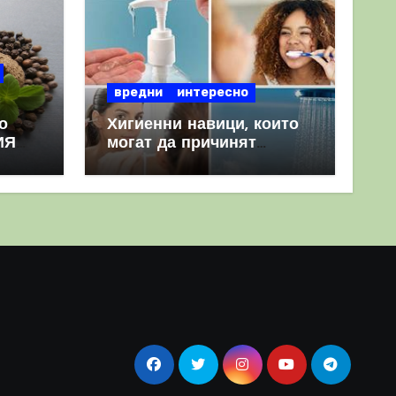
вредни
интересно
о
Хигиенни навици, които
ИЯ
могат да причинят
повече вреда, отколкото
полза