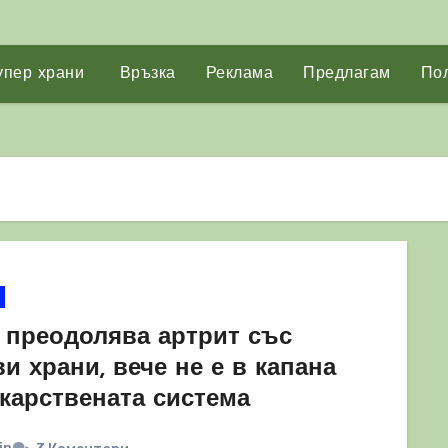
упер храни
Връзка
Реклама
Предлагам
Пол
 преодолява артрит със
и храни, вече не е в капана
екарствената система