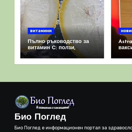
витамини
нови
Пълно ръководство за
Astr
витамин С: ползи,
вакс
източници и защо е
свет
важен за имунната
като 
система
прич
съси
Био Поглед
Био Поглед е информационен портал за здравосло