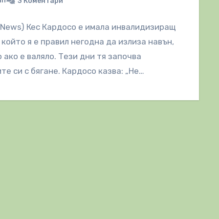
in
3 Коментари
lNews) Кес Кардосо е имала инвалидизиращ
 който я е правил негодна да излиза навън,
 ако е валяло. Тези дни тя започва
те си с бягане. Кардосо казва: „Не…