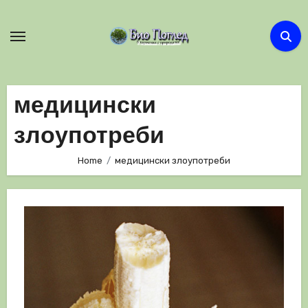
Skip
to
content
медицински
злоупотреби
Home
медицински злоупотреби