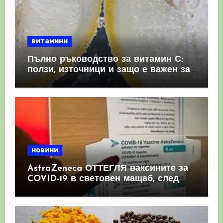
витамини
Пълно ръководство за витамин С:
ползи, източници и защо е важен за
имунната система
новини
AstraZeneca ОТТЕГЛЯ ваксините за
COVID-19 в световен мащаб, след
като призна, че те причиняват
КРЪВНИ съсиреци