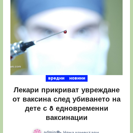
вредни
новини
Лекари прикриват увреждане
от ваксина след убиването на
дете с 8 едновременни
ваксинации
admin
Няма коментари