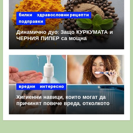
билки
здравословни рецепти
подправки
Динамично дуо: Защо КУРКУМАТА и
ЧЕРНИЯ ПИПЕР са мощна
комбинация
вредни
интересно
Хигиенни навици, които могат да
причинят повече вреда, отколкото
полза