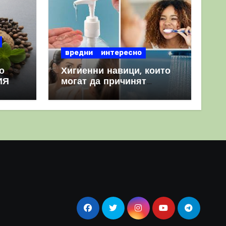
вредни
интересно
о
Хигиенни навици, които
ИЯ
могат да причинят
повече вреда, отколкото
полза