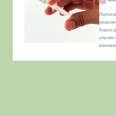
adm
(Natura
свързан
бърза д
случаи 
ваксини