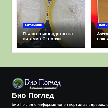
витамини
нови
Пълно ръководство за
Astr
витамин С: ползи,
вакс
източници и защо е
свет
важен за имунната
като 
система
прич
съси
Био Поглед
Био Поглед е информационен портал за здравосло