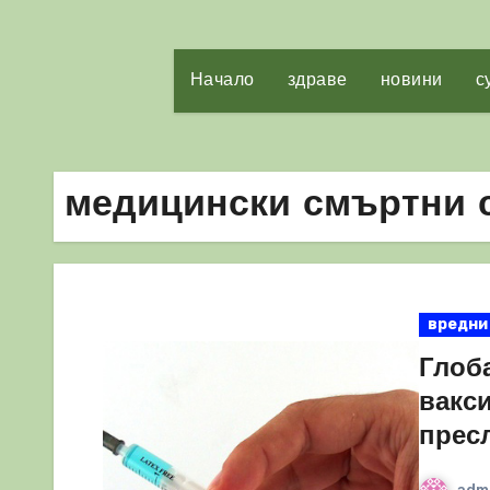
Начало
здраве
новини
с
медицински смъртни 
вредни
Глоб
вакс
прес