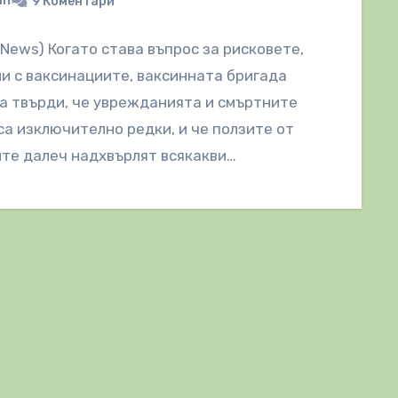
in
9 Коментари
lNews) Когато става въпрос за рисковете,
и с ваксинациите, ваксинната бригада
а твърди, че уврежданията и смъртните
са изключително редки, и че ползите от
те далеч надхвърлят всякакви…