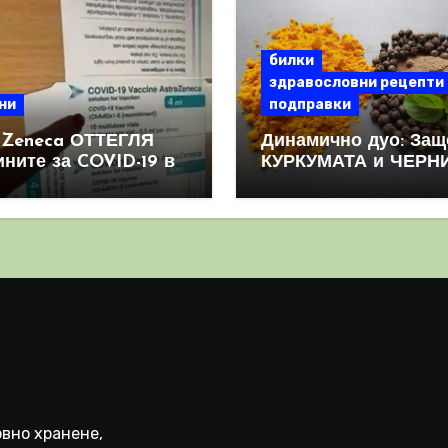
билки
здравословни рецепти
ни
подправки
aZeneca ОТТЕГЛЯ
Динамично дуо: Защ
ините за COVID-19 в
КУРКУМАТА и ЧЕРН
овен мащаб, след
ПИПЕР са мощна
призна, че те
комбинация
иняват КРЪВНИ
реци
вно хранене,