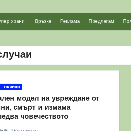
упер храни
Връзка
Реклама
Предлагам
Пол
случаи
новини
ален модел на увреждане от
ини, смърт и измама
ледва човечеството