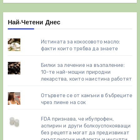
Най-Четени Днес
Истината за кокосовото масло:
факти които трябва да знаете
Билки за лечение на възпаление:
10-те най-мощни природни
лекарства, които наистина работят
Отървете се от камъни в бъбреците
чрез пиене на сок
FDA признава, че ибупрофен,
аспирин и други болкоуспокояващи
без рецепта могат да предизвикат
смъртоносни инфаркти и инсулти