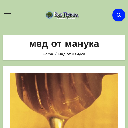
Skip
to
content
мед от манука
Home
мед от манука