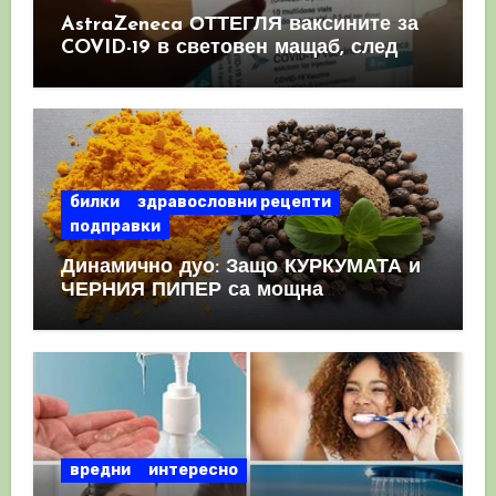
AstraZeneca ОТТЕГЛЯ ваксините за
COVID-19 в световен мащаб, след
като призна, че те причиняват
КРЪВНИ съсиреци
билки
здравословни рецепти
подправки
Динамично дуо: Защо КУРКУМАТА и
ЧЕРНИЯ ПИПЕР са мощна
комбинация
вредни
интересно