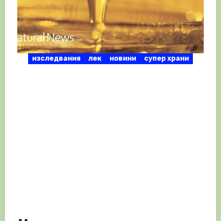
изследвания
лек
новини
супер храни