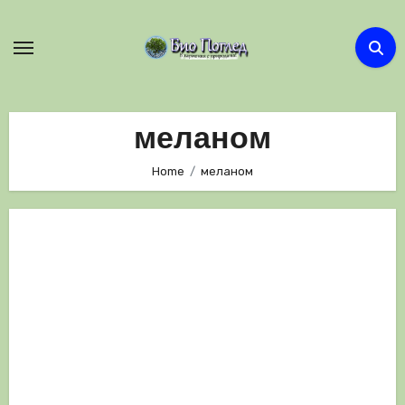
Skip
to
content
меланом
Home
меланом