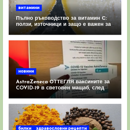
витамини
Пълно ръководство за витамин С:
ползи, източници и защо е важен за
имунната система
новини
AstraZeneca ОТТЕГЛЯ ваксините за
COVID-19 в световен мащаб, след
като призна, че те причиняват
КРЪВНИ съсиреци
билки
здравословни рецепти