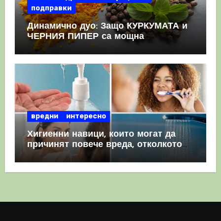
подправки
Динамично дуо: Защо КУРКУМАТА и
ЧЕРНИЯ ПИПЕР са мощна
комбинация
вредни
интересно
Хигиенни навици, които могат да
причинят повече вреда, отколкото
полза