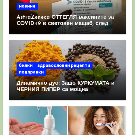
новини
AstraZeneca ОТТЕГЛЯ ваксините за
COVID-19 в световен мащаб, след
като призна, че те причиняват
КРЪВНИ съсиреци
билки
здравословни рецепти
подправки
Динамично дуо: Защо КУРКУМАТА и
ЧЕРНИЯ ПИПЕР са мощна
комбинация