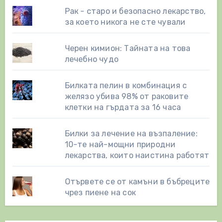
Рак - старо и безопасно лекарство,
за което никога не сте чували
Черен кимион: Тайната на това
лечебно чудо
Билката пелин в комбинация с
желязо убива 98% от раковите
клетки на гърдата за 16 часа
Билки за лечение на възпаление:
10-те най-мощни природни
лекарства, които наистина работят
Отървете се от камъни в бъбреците
чрез пиене на сок