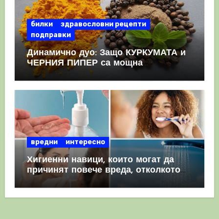
билки
здравословни рецепти
подправки
Динамично дуо: Защо КУРКУМАТА и
ЧЕРНИЯ ПИПЕР са мощна
комбинация
вредни
интересно
Хигиенни навици, които могат да
причинят повече вреда, отколкото
полза