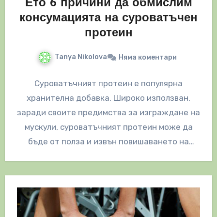
Ето 6 причини да обмислим
консумацията на суроватъчен
протеин
Tanya Nikolova
Няма коментари
Суроватъчният протеин е популярна
хранителна добавка. Широко използван,
заради своите предимства за изграждане на
мускули, суроватъчният протеин може да
бъде от полза и извън повишаването на
мускулна сила. Ето и…