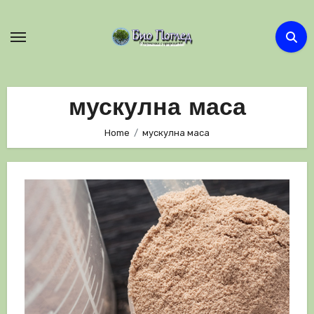
Skip
to
content
мускулна маса
Home
мускулна маса