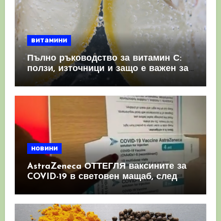
витамини
Пълно ръководство за витамин С:
ползи, източници и защо е важен за
имунната система
новини
AstraZeneca ОТТЕГЛЯ ваксините за
COVID-19 в световен мащаб, след
като призна, че те причиняват
КРЪВНИ съсиреци