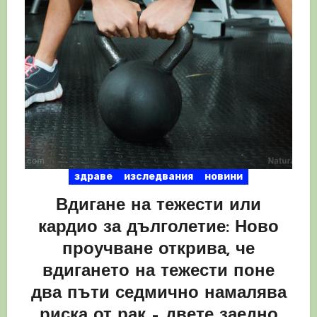
здраве
изследвания
новини
Вдигане на тежести или
кардио за дълголетие: Ново
проучване открива, че
вдигането на тежести поне
два пъти седмично намалява
риска от рак – двете заедно